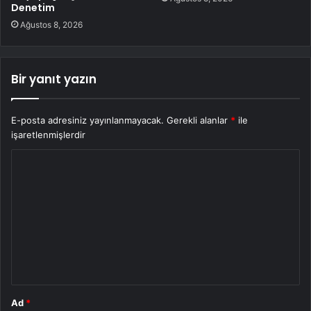
Denetim
Ağustos 8, 2026
Bir yanıt yazın
E-posta adresiniz yayınlanmayacak.
Gerekli alanlar
*
ile
işaretlenmişlerdir
Y
o
r
u
m
*
Ad
*