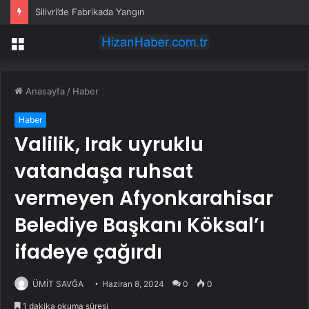
Silivri’de Fabrikada Yangın
Menü
Anasayfa
/
Haber
Haber
Valilik, Irak uyruklu
vatandaşa ruhsat
vermeyen Afyonkarahisar
Belediye Başkanı Köksal’ı
ifadeye çağırdı
ÜMİT SAVĞA
Haziran 8, 2024
0
0
1 dakika okuma süresi