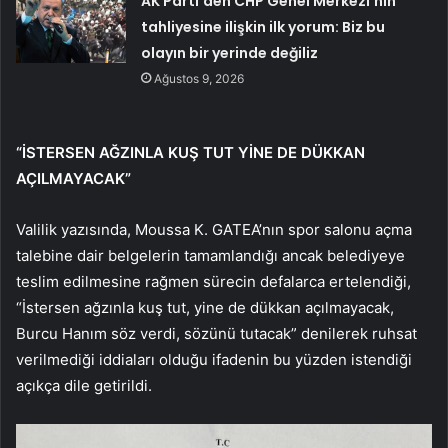
AK Parti’den CHP Genel Merkezi’nin
tahliyesine ilişkin ilk yorum: Biz bu
olayın bir yerinde değiliz
Ağustos 9, 2026
“İSTERSEN AĞZINLA KUŞ TUT YİNE DE DÜKKAN
AÇILMAYACAK”
Valilik yazısında, Moussa K. GATEA’nın spor salonu açma
talebine dair belgelerin tamamlandığı ancak belediyeye
teslim edilmesine rağmen sürecin defalarca ertelendiği,
“İstersen ağzınla kuş tut, yine de dükkan açılmayacak,
Burcu Hanım söz verdi, sözünü tutacak” denilerek ruhsat
verilmediği iddiaları olduğu ifadenin bu yüzden istendiği
açıkça dile getirildi.