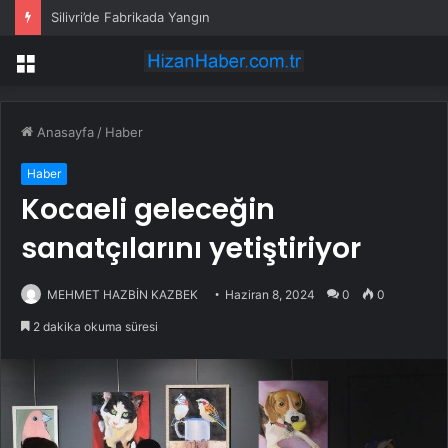
Silivri’de Fabrikada Yangın
Menü
Anasayfa
/
Haber
Haber
Kocaeli geleceğin
sanatçılarını yetiştiriyor
MEHMET HAZBİN KAZBEK
Haziran 8, 2024
0
0
2 dakika okuma süresi