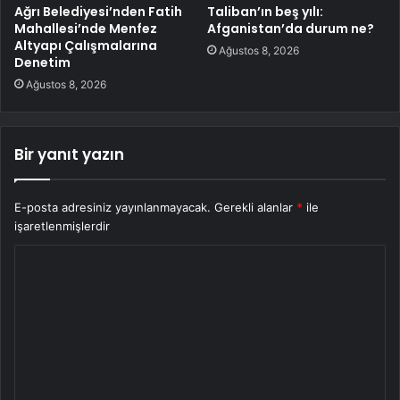
Ağrı Belediyesi’nden Fatih
Taliban’ın beş yılı:
Mahallesi’nde Menfez
Afganistan’da durum ne?
Altyapı Çalışmalarına
Ağustos 8, 2026
Denetim
Ağustos 8, 2026
Bir yanıt yazın
E-posta adresiniz yayınlanmayacak.
Gerekli alanlar
*
ile
işaretlenmişlerdir
Y
o
r
u
m
*