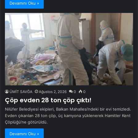
Devamını Oku »
ÜMİT SAVĞA
Ağustos 2, 2026
0
0
Çöp evden 28 ton çöp çıktı!
Nilüfer Belediyesi ekipleri, Balkan Mahallesi’ndeki bir evi temizledi.
Evden çıkarılan 28 ton çöp, üç kamyona yüklenerek Hamitler Kent
Çöplüğü’ne götürüldü.
Devamını Oku »