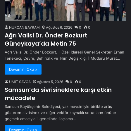
NURCAN BAYRAM
Ağustos 6, 2026
0
0
Ağrı Valisi Dr. Önder Bozkurt
Güneykaya’da Metin 75
Ağrı Valisi Dr. Önder Bozkurt, İl Özel İdaresi Genel Sekreteri Erhan
Tenekeci, Çevre, Şehircilik ve İklim Değişikliği İl Müdürü Murat…
Devamını Oku »
ÜMİT SAVĞA
Ağustos 5, 2026
0
0
Samsun’da sivrisineklere karşı etkin
mücadele
Samsun Büyükşehir Belediyesi, yaz mevsimiyle birlikte artış
gösteren sivrisinek ve diğer vektör kaynaklı sorunların önüne
geçmek amacıyla il genelinde ilaçlama…
Devamını Oku »