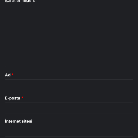
işaretlenmişlerdir
Y
o
r
u
m
*
Ad
*
E-posta
*
İnternet sitesi