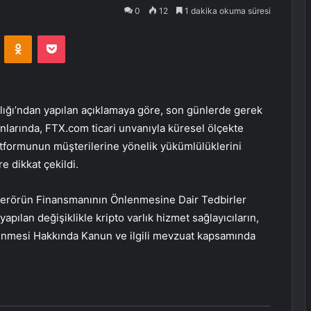
0
12
1 dakika okuma süresi
VKontakte
Odnoklassniki
Pocket
lığı’ndan yapılan açıklamaya göre, son günlerde gerek
nlarında, FTX.com ticari unvanıyla küresel ölçekte
platformunun müşterilerine yönelik yükümlülüklerini
e dikkat çekildi.
 Terörün Finansmanının Önlenmesine Dair Tedbirler
pılan değişiklikle kripto varlık hizmet sağlayıcıların,
lenmesi Hakkında Kanun ve ilgili mevzuat kapsamında