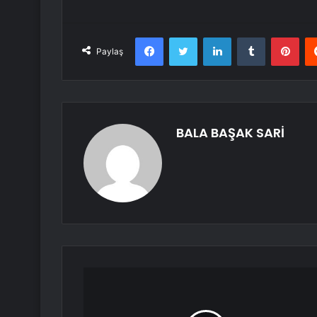
Facebook
Twitter
LinkedIn
Tumblr
Pint
Paylaş
BALA BAŞAK SARİ