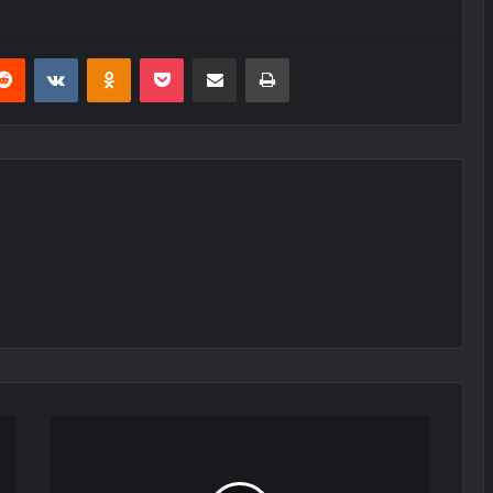
erest
Reddit
VKontakte
Odnoklassniki
Pocket
E-Posta ile paylaş
Yazdır