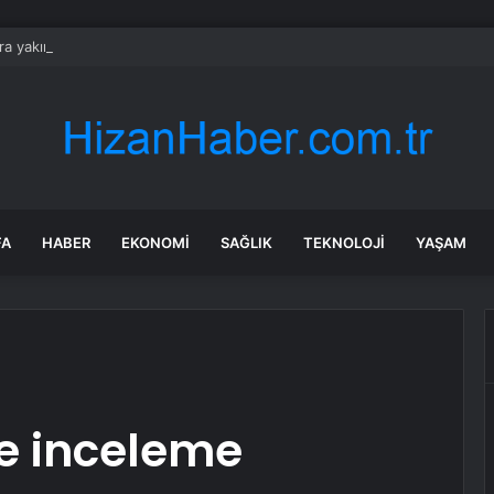
ara yakın Hak-İş’ten asgaride ‘hile’ uyarısı
FA
HABER
EKONOMI
SAĞLIK
TEKNOLOJI
YAŞAM
e inceleme