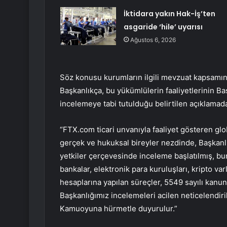
İktidara yakın Hak-İş’ten
asgaride ‘hile’ uyarısı
Ağustos 6, 2026
Söz konusu kurumların ilgili mevzuat kapsamı
Başkanlıkça, bu yükümlülerin faaliyetlerinin Ba
incelemeye tabi tutulduğu belirtilen açıklamada
“FTX.com ticari unvanıyla faaliyet gösteren glo
gerçek ve hukuksal bireyler nezdinde, Başkanl
yetkiler çerçevesinde inceleme başlatılmış, bu
bankalar, elektronik para kuruluşları, kripto va
hesaplarına yapılan süreçler, 5549 sayılı kanu
Başkanlığımız incelemeleri acilen neticelendiriler
Kamuoyuna hürmetle duyurulur.”