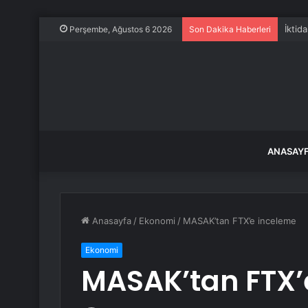
İktid
Perşembe, Ağustos 6 2026
Son Dakika Haberleri
ANASAY
Anasayfa
/
Ekonomi
/
MASAK’tan FTX’e inceleme
Ekonomi
MASAK’tan FTX’