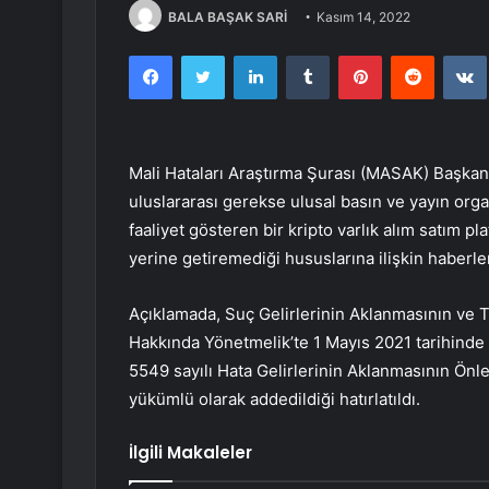
BALA BAŞAK SARİ
Kasım 14, 2022
Facebook
Twitter
LinkedIn
Tumblr
Pinterest
Reddit
Mali Hataları Araştırma Şurası (MASAK) Başkan
uluslararası gerekse ulusal basın ve yayın orga
faaliyet gösteren bir kripto varlık alım satım 
yerine getiremediği hususlarına ilişkin haberler
Açıklamada, Suç Gelirlerinin Aklanmasının ve
Hakkında Yönetmelik’te 1 Mayıs 2021 tarihinde ya
5549 sayılı Hata Gelirlerinin Aklanmasının Ön
yükümlü olarak addedildiği hatırlatıldı.
İlgili Makaleler