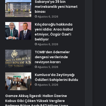
Sakarya’ya 39 bin
metrekarelik yeni hizmet
binası
Ağustos 6, 2026
Kılıçdaroğlu hakkında
yeni iddia: Aracı kabul
etmiyor, Özgür Özel’i
bekliyor
Ağustos 6, 2026
TCMB’den ödemeler
dengesi verilerinde
revizyon kararı
Ağustos 5, 2026
Kumluca’da Zeytinyağı
Ödülleri Sahiplerini Buldu
Ağustos 5, 2026
Gamze Akkuş İlgezdi: Halkın Üzerine
Kabus Gibi Çöken Yüksek Vergilere
Rağmen Bütçe Açığı 942 Milyar Lirayı