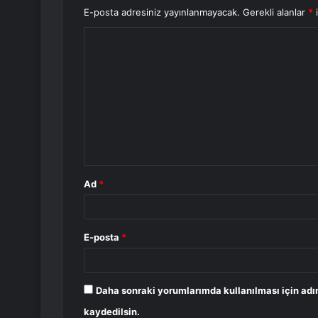
E-posta adresiniz yayınlanmayacak.
Gerekli alanlar
*
i
Y
o
r
u
m
*
Ad
*
E-posta
*
Daha sonraki yorumlarımda kullanılması için adı
kaydedilsin.