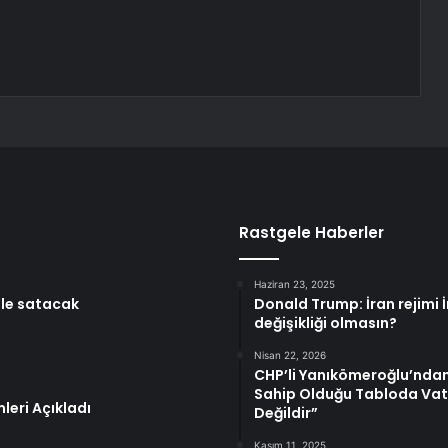
Rastgele Haberler
Haziran 23, 2025
 ile satacak
Donald Trump: İran rejimi 
değişikliği olmasın?
Nisan 22, 2026
CHP’li Yanıkömeroğlu’ndan
Sahip Olduğu Tabloda Va
leri Açıkladı
Değildir”
Kasım 11, 2025