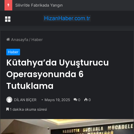
Silivri’de Fabrikada Yangın
Menü
Anasayfa
/
Haber
Haber
Kütahya’da Uyuşturucu
Operasyonunda 6
Tutuklama
DİLAN BİÇER
Mayıs 19, 2025
0
0
1 dakika okuma süresi