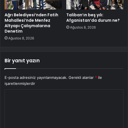
Ağrı Belediyesi’nden Fatih
Taliban’ın beş yılı:
Mahallesi’nde Menfez
Afganistan’da durum ne?
Altyapı Çalışmalarına
Ağustos 8, 2026
Denetim
Ağustos 8, 2026
Bir yanıt yazın
E-posta adresiniz yayınlanmayacak.
Gerekli alanlar
*
ile
işaretlenmişlerdir
Y
o
r
u
m