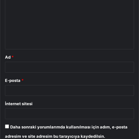
o
r
u
m
*
Ad
*
E-posta
*
İnternet sitesi
Daha sonraki yorumlarımda kullanılması için adım, e-posta
adresim ve site adresim bu tarayıcıya kaydedilsin.