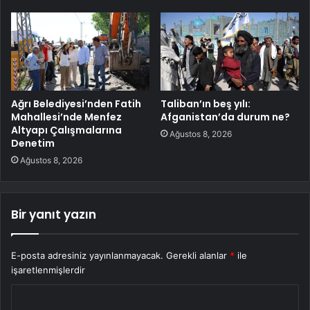
Ağrı Belediyesi’nden Fatih
Taliban’ın beş yılı:
Mahallesi’nde Menfez
Afganistan’da durum ne?
Altyapı Çalışmalarına
Ağustos 8, 2026
Denetim
Ağustos 8, 2026
Bir yanıt yazın
E-posta adresiniz yayınlanmayacak.
Gerekli alanlar
*
ile
işaretlenmişlerdir
Y