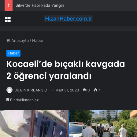
Silivri’de Fabrikada Yangın
Menü
Anasayfa
/
Haber
Haber
Kocaeli’de bıçaklı kavgada
2 öğrenci yaralandı
BİLGİN KIRLANGIÇ
Mart 31, 2023
0
7
Bir dakikadan az