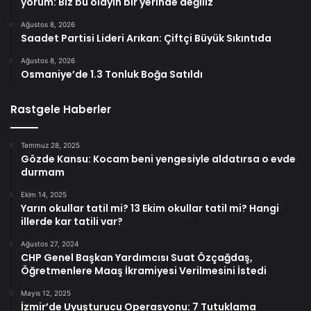
yorum: Biz bu olayın bir yerinde değiliz
Ağustos 8, 2026
Saadet Partisi Lideri Arıkan: Çiftçi Büyük Sıkıntıda
Ağustos 8, 2026
Osmaniye’de 1.3 Tonluk Boğa Satıldı
Rastgele Haberler
Temmuz 28, 2025
Gözde Kansu: Kocam beni yengesiyle aldatırsa o evde
durmam
Ekim 14, 2025
Yarın okullar tatil mi? 13 Ekim okullar tatil mi? Hangi
illerde kar tatili var?
Ağustos 27, 2024
CHP Genel Başkan Yardımcısı Suat Özçağdaş,
Öğretmenlere Maaş İkramiyesi Verilmesini İstedi
Mayıs 12, 2025
İzmir’de Uyuşturucu Operasyonu: 7 Tutuklama