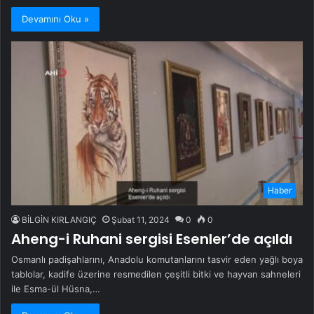
Devamını Oku »
Haber
BİLGİN KIRLANGIÇ
Şubat 11, 2024
0
0
Aheng-i Ruhani sergisi Esenler’de açıldı
Osmanlı padişahlarını, Anadolu komutanlarını tasvir eden yağlı boya
tablolar, kadife üzerine resmedilen çeşitli bitki ve hayvan sahneleri
ile Esma-ül Hüsna,…