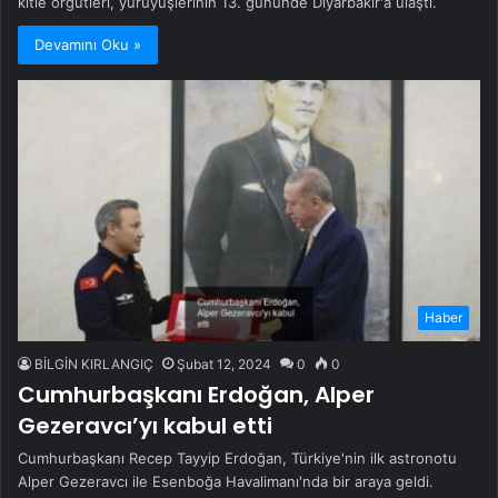
kitle örgütleri, yürüyüşlerinin 13. gününde Diyarbakır'a ulaştı.
Devamını Oku »
Haber
BİLGİN KIRLANGIÇ
Şubat 12, 2024
0
0
Cumhurbaşkanı Erdoğan, Alper
Gezeravcı’yı kabul etti
Cumhurbaşkanı Recep Tayyip Erdoğan, Türkiye'nin ilk astronotu
Alper Gezeravcı ile Esenboğa Havalimanı'nda bir araya geldi.