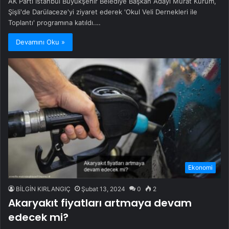
AK Parti İstanbul Büyükşehir Belediye Başkan Adayı Murat Kurum,
Şişli'de Darülaceze'yi ziyaret ederek 'Okul Veli Dernekleri ile
Toplantı' programına katıldı.…
Devamını Oku »
Ekonomi
BİLGİN KIRLANGIÇ
Şubat 13, 2024
0
2
Akaryakıt fiyatları artmaya devam
edecek mi?