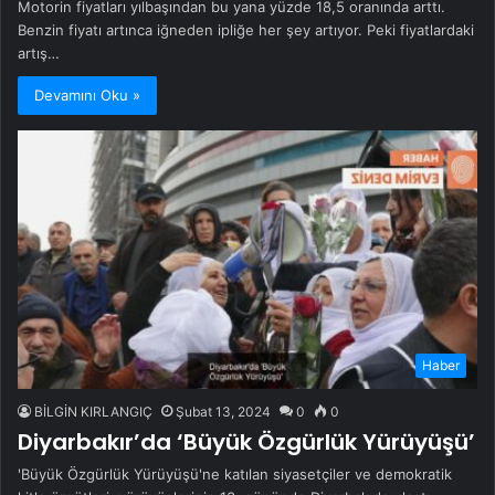
Motorin fiyatları yılbaşından bu yana yüzde 18,5 oranında arttı.
Benzin fiyatı artınca iğneden ipliğe her şey artıyor. Peki fiyatlardaki
artış…
Devamını Oku »
Haber
BİLGİN KIRLANGIÇ
Şubat 13, 2024
0
0
Diyarbakır’da ‘Büyük Özgürlük Yürüyüşü’
'Büyük Özgürlük Yürüyüşü'ne katılan siyasetçiler ve demokratik