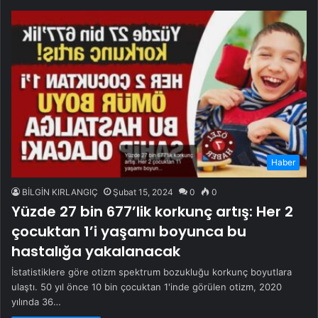
Haber
BİLGİN KIRLANGIÇ
Şubat 15, 2024
0
0
Yüzde 27 bin 677’lik korkunç artış: Her 2
çocuktan 1’i yaşamı boyunca bu
hastalığa yakalanacak
İstatistiklere göre otizm spektrum bozukluğu korkunç boyutlara
ulaştı. 50 yıl önce 10 bin çocuktan 1'inde görülen otizm, 2020
yılında 36…