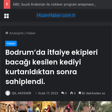
ABD, Suudi Arabistan ile nükleer program anlaşmasını duyuracak
Menü
Anasayfa
/
Haber
Haber
Bodrum’da itfaiye ekipleri
bacağı kesilen kediyi
kurtarıldıktan sonra
sahiplendi.
IŞIL AKDEMİR
Ocak 17, 2023
0
4
Bir dakikadan az