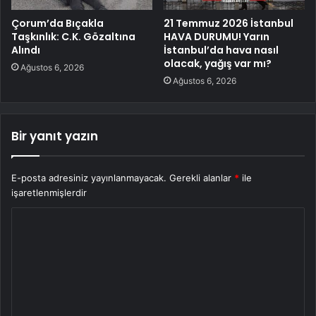
Çorum’da Bıçakla
21 Temmuz 2026 İstanbul
Taşkınlık: C.K. Gözaltına
HAVA DURUMU! Yarın
Alındı
İstanbul’da hava nasıl
olacak, yağış var mı?
Ağustos 6, 2026
Ağustos 6, 2026
Bir yanıt yazın
E-posta adresiniz yayınlanmayacak.
Gerekli alanlar
*
ile
işaretlenmişlerdir
Y
o
r
u
m