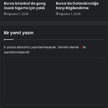
Borsa İstanbul’da gong
Bursa’da Dolandırıcılığa
Quick Sigorta için çaldı
Karşı Bilgilendirme
Ağustos 7, 2026
Ağustos 7, 2026
Bir yanıt yazın
E-posta adresiniz yayınlanmayacak.
Gerekli alanlar
*
ile
işaretlenmişlerdir
Y
o
r
u
m
*