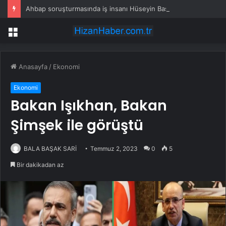
Ahbap soruşturmasında iş insanı Hüseyin Başaran’a tutuklama talebi
Menü
Anasayfa
/
Ekonomi
Ekonomi
Bakan Işıkhan, Bakan
Şimşek ile görüştü
BALA BAŞAK SARİ
Temmuz 2, 2023
0
5
Bir dakikadan az