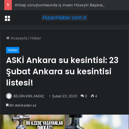
Ahbap soruşturmasında iş insanı Hüseyin Başaran’a tutuklama talebi
Menü
Anasayfa
/
Haber
Haber
ASKİ Ankara su kesintisi: 23
Şubat Ankara su kesintisi
listesi!
BİLGİN KIRLANGIÇ
Şubat 23, 2023
0
4
Bir dakikadan az