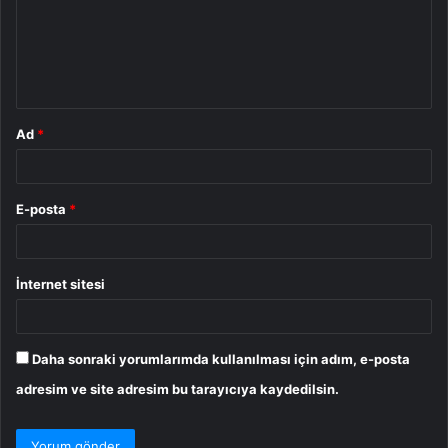
u
m
*
Ad
*
E-posta
*
İnternet sitesi
Daha sonraki yorumlarımda kullanılması için adım, e-posta
adresim ve site adresim bu tarayıcıya kaydedilsin.