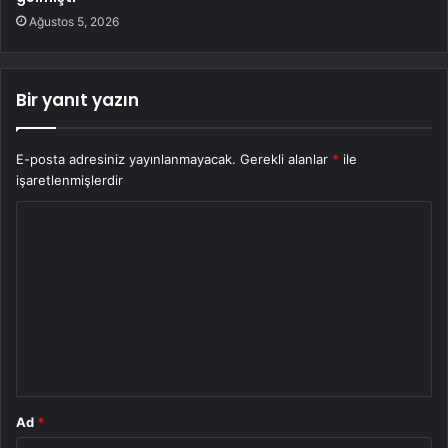
Ağustos 5, 2026
Bir yanıt yazın
E-posta adresiniz yayınlanmayacak.
Gerekli alanlar
*
ile
işaretlenmişlerdir
Y
o
r
u
m
*
Ad
*