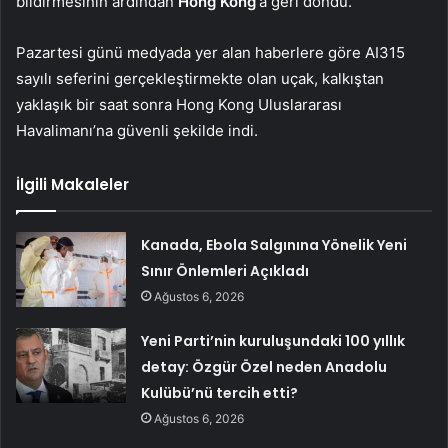
bildirmesinin ardından
Hong Kong
‘a geri döndü.
Pazartesi günü medyada yer alan haberlere göre AI315
sayılı seferini gerçekleştirmekte olan uçak, kalkıştan
yaklaşık bir saat sonra Hong Kong Uluslararası
Havalimanı’na güvenli şekilde indi.
İlgili Makaleler
Kanada, Ebola Salgınına Yönelik Yeni
Sınır Önlemleri Açıkladı
Ağustos 6, 2026
Yeni Parti’nin kuruluşundaki 100 yıllık
detay: Özgür Özel neden Anadolu
Kulübü’nü tercih etti?
Ağustos 6, 2026