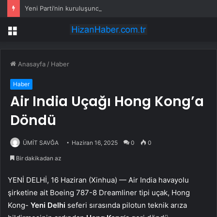
Yeni Parti’nin kuruluşundaki 100 yıllık detay: Özgür Özel neden Anadolu Kulübü’nü tercih etti?
Menü
Anasayfa
/
Haber
Haber
Air India Uçağı Hong Kong’a
Döndü
ÜMİT SAVĞA
Haziran 16, 2025
0
0
Bir dakikadan az
YENİ DELHİ, 16 Haziran (Xinhua) — Air India havayolu
şirketine ait Boeing 787-8 Dreamliner tipi uçak, Hong
Kong-
Yeni Delhi
seferi sırasında pilotun teknik arıza