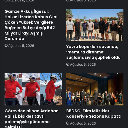
Ağustos 6, 2026
Ağustos 6, 2026
Gamze Akkuş İlgezdi:
Halkın Üzerine Kabus Gibi
Çöken Yüksek Vergilere
Rağmen Bütçe Açığı 942
Milyar Lirayı Aşmış
Durumda
Ağustos 5, 2026
Yavru köpekleri savundu,
‘memura direnme’
suçlamasıyla şüpheli oldu
Ağustos 5, 2026
Görevden alınan Ardahan
BBDSO, Film Müzikleri
Valisi, bisiklet taytı
Konseriyle Sezonu Kapattı
polemiğiyle gündeme
Ağustos 5, 2026
gelmişti