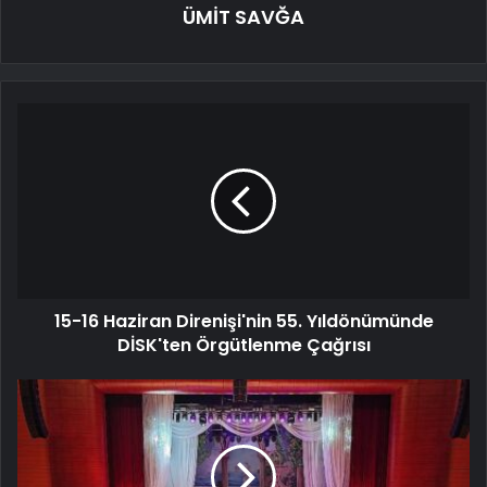
ÜMİT SAVĞA
15-16 Haziran Direnişi'nin 55. Yıldönümünde
DİSK'ten Örgütlenme Çağrısı