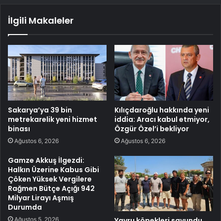
İlgili Makaleler
Sakarya’ya 39 bin
Kılıçdaroğlu hakkında yeni
metrekarelik yeni hizmet
iddia: Aracı kabul etmiyor,
binası
Özgür Özel’i bekliyor
Ağustos 6, 2026
Ağustos 6, 2026
Gamze Akkuş İlgezdi:
Halkın Üzerine Kabus Gibi
Çöken Yüksek Vergilere
Rağmen Bütçe Açığı 942
Milyar Lirayı Aşmış
Durumda
Ağustos 5, 2026
Yavru köpekleri savundu,