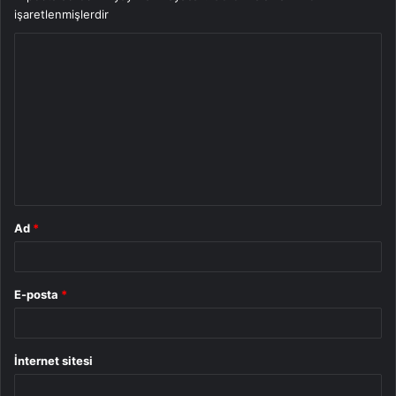
işaretlenmişlerdir
Y
o
r
u
m
*
Ad
*
E-posta
*
İnternet sitesi