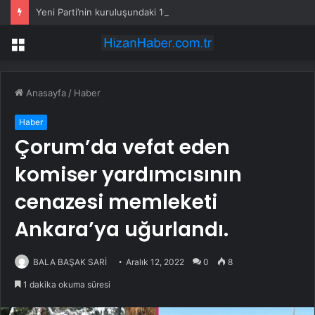
Yeni Parti’nin kuruluşundaki 100 yıllık detay: Özgür Özel neden Anadolu Kulübü’nü tercih etti?
Menü
Anasayfa
/
Haber
Haber
Çorum’da vefat eden
komiser yardımcısının
cenazesi memleketi
Ankara’ya uğurlandı.
BALA BAŞAK SARİ
Aralık 12, 2022
0
8
1 dakika okuma süresi