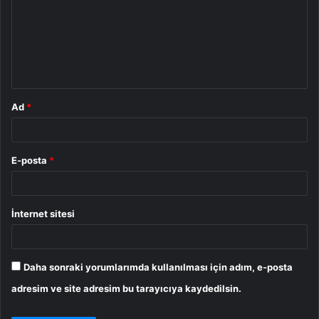
r
u
m
*
Ad
*
E-posta
*
İnternet sitesi
Daha sonraki yorumlarımda kullanılması için adım, e-posta
adresim ve site adresim bu tarayıcıya kaydedilsin.