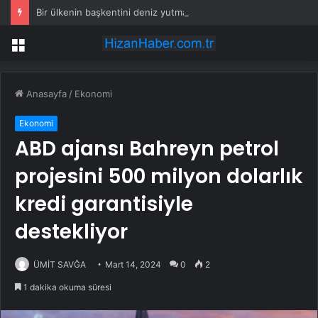
Bir ülkenin başkentini deniz yutmak üzere
Menü
Anasayfa
/
Ekonomi
Ekonomi
ABD ajansı Bahreyn petrol
projesini 500 milyon dolarlık
kredi garantisiyle
destekliyor
ÜMİT SAVĞA
Mart 14, 2024
0
2
1 dakika okuma süresi