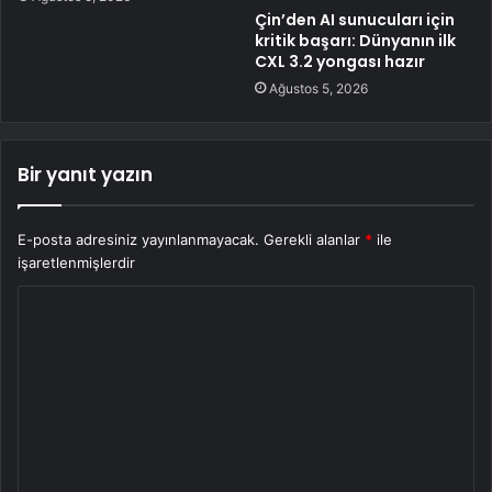
Çin’den AI sunucuları için
kritik başarı: Dünyanın ilk
CXL 3.2 yongası hazır
Ağustos 5, 2026
Bir yanıt yazın
E-posta adresiniz yayınlanmayacak.
Gerekli alanlar
*
ile
işaretlenmişlerdir
Y
o
r
u
m
*