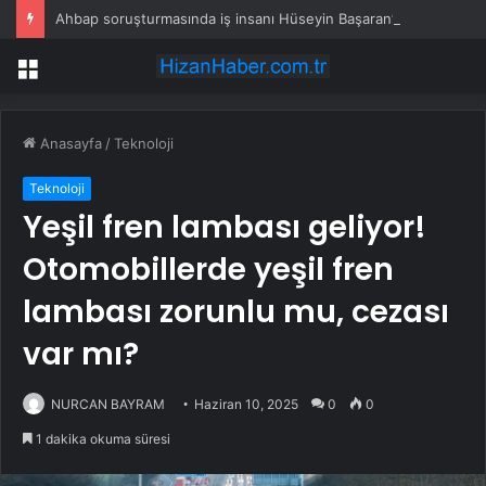
Ahbap soruşturmasında iş insanı Hüseyin Başaran’a tutuklama talebi
Menü
Anasayfa
/
Teknoloji
Teknoloji
Yeşil fren lambası geliyor!
Otomobillerde yeşil fren
lambası zorunlu mu, cezası
var mı?
NURCAN BAYRAM
Haziran 10, 2025
0
0
1 dakika okuma süresi