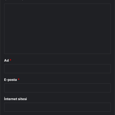
Y
o
r
u
m
*
Ad
*
E-posta
*
İnternet sitesi