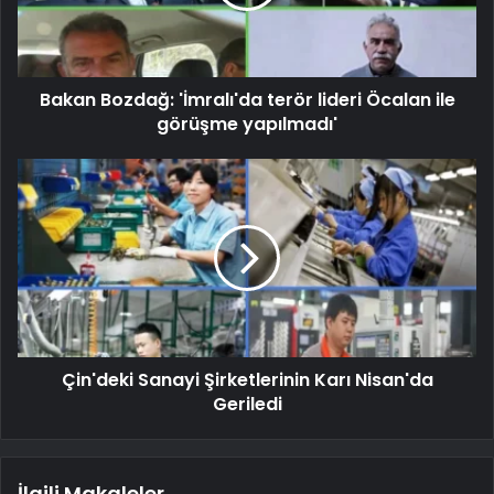
Bakan Bozdağ: 'İmralı'da terör lideri Öcalan ile
görüşme yapılmadı'
Çin'deki Sanayi Şirketlerinin Karı Nisan'da
Geriledi
İlgili Makaleler