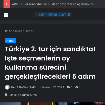
ABD, Suudi Arabistan ile nükleer program anlaşmasını duyuracak
Menü
Anasayfa
/
Haber
Haber
Türkiye 2. tur için sandıkta!
İşte seçmenlerin oy
kullanma sürecini
gerçekleştirecekleri 5 adım
BALA BAŞAK SARİ
Haziran 17, 2023
0
4
3 dakika okuma süresi