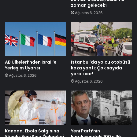
zaman gelecek?
Ağustos 6, 2026
AB Ülkeleri’nden İsrail’e
İstanbul’da yolcu otobüsü
Yerleşim Uyarısı
kaza yaptı: Çok sayıda
yaralı var!
Ağustos 6, 2026
Ağustos 6, 2026
Kanada, Ebola Salgınına
Yeni Parti’nin
Yönelik Yeni Sınır Önlemleri
kuruluşundaki 100 yıllık