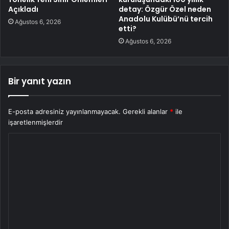
Açıkladı
detay: Özgür Özel neden
Anadolu Kulübü’nü tercih
Ağustos 6, 2026
etti?
Ağustos 6, 2026
Bir yanıt yazın
E-posta adresiniz yayınlanmayacak.
Gerekli alanlar
*
ile
işaretlenmişlerdir
Y
o
r
u
m
*