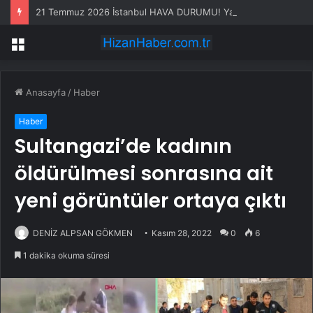
21 Temmuz 2026 İstanbul HAVA DURUMU! Yarın İstanbul’da hava nasıl olacak, yağış var mı?
Menü
Anasayfa
/
Haber
Haber
Sultangazi’de kadının
öldürülmesi sonrasına ait
yeni görüntüler ortaya çıktı
DENİZ ALPSAN GÖKMEN
Kasım 28, 2022
0
6
1 dakika okuma süresi