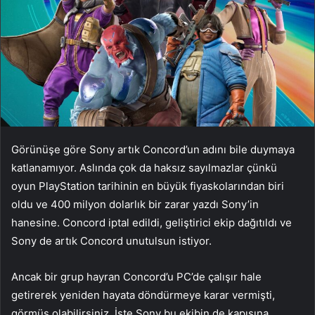
Görünüşe göre Sony artık Concord’un adını bile duymaya
katlanamıyor. Aslında çok da haksız sayılmazlar çünkü
oyun PlayStation tarihinin en büyük fiyaskolarından biri
oldu ve 400 milyon dolarlık bir zarar yazdı Sony’in
hanesine. Concord iptal edildi, geliştirici ekip dağıtıldı ve
Sony de artık Concord unutulsun istiyor.
Ancak bir grup hayran Concord’u PC’de çalışır hale
getirerek yeniden hayata döndürmeye karar vermişti,
görmüş olabilirsiniz. İşte Sony bu ekibin de kapısına