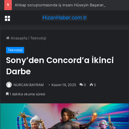
Ahbap soruşturmasında iş insanı Hüseyin Başaran’a tutuklama talebi
Menü
Anasayfa
/
Teknoloji
Teknoloji
Sony’den Concord’a İkinci
Darbe
NURCAN BAYRAM
Kasım 19, 2025
0
0
1 dakika okuma süresi