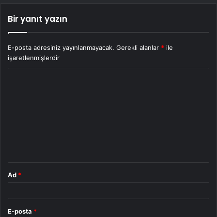
Bir yanıt yazın
E-posta adresiniz yayınlanmayacak.
Gerekli alanlar
*
ile
işaretlenmişlerdir
Y
o
r
u
m
*
Ad
*
E-posta
*