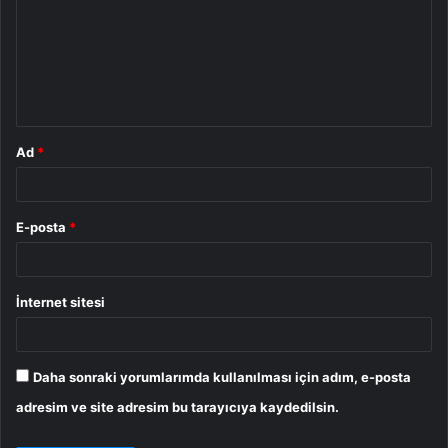
r
u
m
*
Ad
*
E-posta
*
İnternet sitesi
Daha sonraki yorumlarımda kullanılması için adım, e-posta
adresim ve site adresim bu tarayıcıya kaydedilsin.