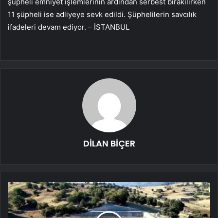
şüpheli emniyet işlemlerinin ardından serbest bırakılırken
11 şüpheli ise adliyeye sevk edildi. Şüphelilerin savcılık
ifadeleri devam ediyor. – İSTANBUL
DİLAN BİÇER