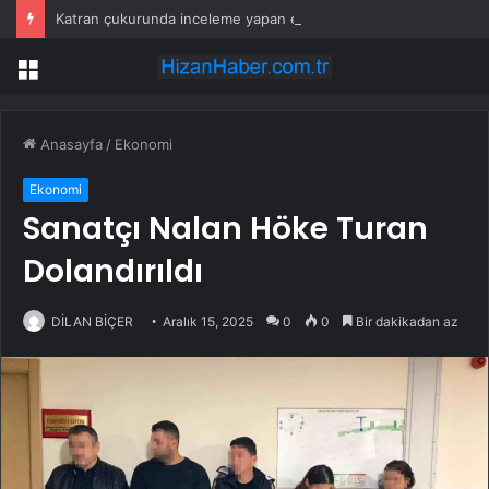
Katran çukurunda inceleme yapan ekipler tesadüfen keşfetti
Menü
Anasayfa
/
Ekonomi
Ekonomi
Sanatçı Nalan Höke Turan
Dolandırıldı
DİLAN BİÇER
Aralık 15, 2025
0
0
Bir dakikadan az