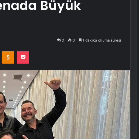
renada Büyük
0
0
1 dakika okuma süresi
VKontakte
Odnoklassniki
Pocket