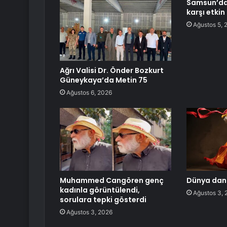
Samsun’da 
karşı etki
Ağustos 5, 
Ağrı Valisi Dr. Önder Bozkurt
Güneykaya’da Metin 75
Ağustos 6, 2026
Muhammed Cangören genç
Dünya dans
kadınla görüntülendi,
Ağustos 3, 
sorulara tepki gösterdi
Ağustos 3, 2026