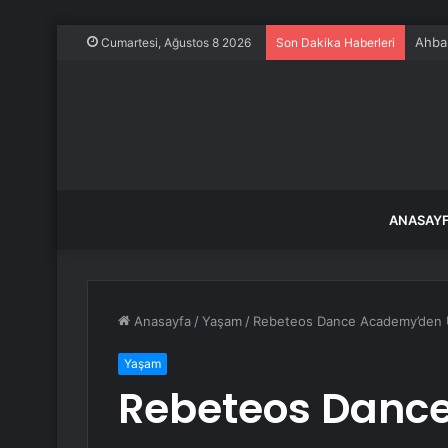
Ahbap
Cumartesi, Ağustos 8 2026
Son Dakika Haberleri
ANASAY
Anasayfa
/
Yaşam
/
Rebeteos Dance Academy’den Ul
Yaşam
Rebeteos Danc