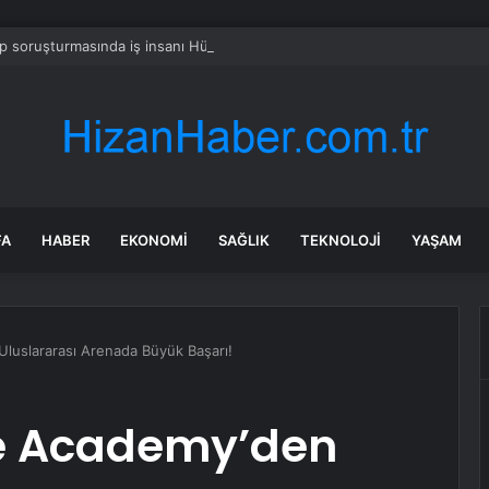
 soruşturmasında iş insanı Hüseyin Başaran’a tutuklama talebi
FA
HABER
EKONOMI
SAĞLIK
TEKNOLOJI
YAŞAM
uslararası Arenada Büyük Başarı!
e Academy’den