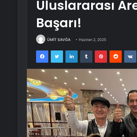
Uluslararası A
Başarı!
ÜMİT SAVĞA
Haziran 2, 2025
Facebook
Twitter
LinkedIn
Tumblr
Pinterest
Reddit