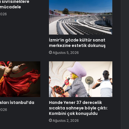
sivrisineklere
n mücadele
2026
İzmir’in gözde kültür sanat
merkezine estetik dokunuş
Ağustos 5, 2026
ları İstanbul’da
Hande Yener 37 derecelik
sıcakta sahneye böyle çıktı:
2026
Kombini çok konuşuldu
Ağustos 2, 2026