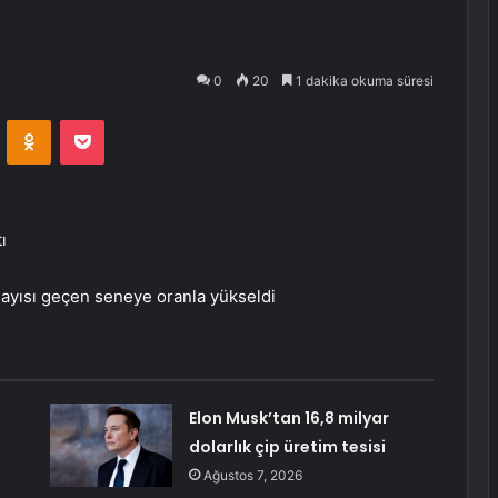
0
20
1 dakika okuma süresi
VKontakte
Odnoklassniki
Pocket
ı
 sayısı geçen seneye oranla yükseldi
Elon Musk’tan 16,8 milyar
dolarlık çip üretim tesisi
Ağustos 7, 2026