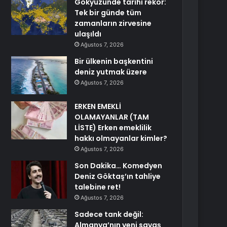
Gökyüzünde tarihi rekor:
Tek bir günde tüm
zamanların zirvesine
ulaşıldı
Ağustos 7, 2026
Bir ülkenin başkentini
deniz yutmak üzere
Ağustos 7, 2026
ERKEN EMEKLİ
OLAMAYANLAR (TAM
LİSTE) Erken emeklilik
hakkı olmayanlar kimler?
Ağustos 7, 2026
Son Dakika… Komedyen
Deniz Göktaş’ın tahliye
talebine ret!
Ağustos 7, 2026
Sadece tank değil:
Almanya’nın yeni savaş