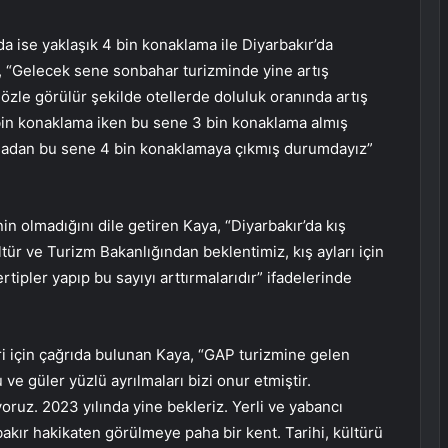
a ise yaklaşık 4 bin konaklama ile Diyarbakır’da
, “Gelecek sene sonbahar turizminde yine artış
zle görülür şekilde otellerde doluluk oranında artış
bin konaklama iken bu sene 3 bin konaklama almış
madan bu sene 4 bin konaklamaya çıkmış durumdayız”
nin olmadığını dile getiren Kaya, “Diyarbakır’da kış
tür ve Turizm Bakanlığından beklentimiz, kış ayları için
rtipler yapıp bu sayıyı arttırmalarıdır” ifadelerinde
eri için çağrıda bulunan Kaya, “GAP turizmine gelen
 ve güler yüzlü ayrılmaları bizi onur etmiştir.
ruz. 2023 yılında yine bekleriz. Yerli ve yabancı
rbakır hakikaten görülmeye paha bir kent. Tarihi, kültürü