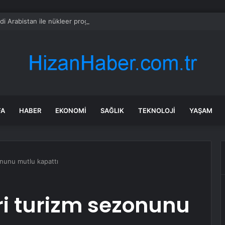
di Arabistan ile nükleer program anlaşmasını duyuracak
FA
HABER
EKONOMI
SAĞLIK
TEKNOLOJI
YAŞAM
onunu mutlu kapattı
eri turizm sezonunu