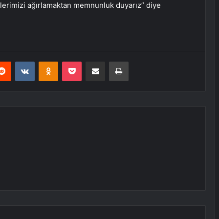
stlerimizi ağırlamaktan memnunluk duyarız” diye
erest
Reddit
VKontakte
Odnoklassniki
Pocket
E-Posta ile paylaş
Yazdır