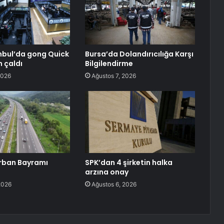
nbul’da gong Quick
Bursa’da Dolandırıcılığa Karşı
n çaldı
Bilgilendirme
2026
Ağustos 7, 2026
rban Bayramı
SPK’dan 4 şirketin halka
arzına onay
2026
Ağustos 6, 2026