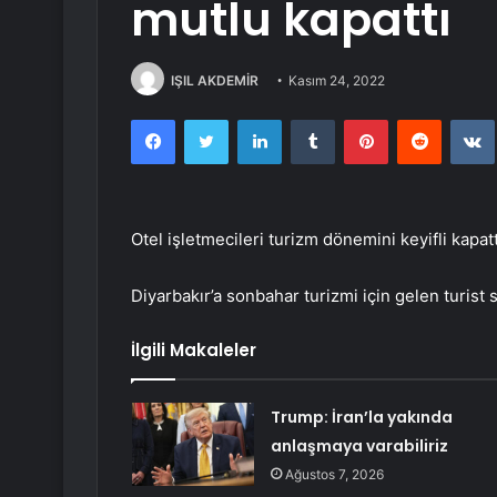
mutlu kapattı
IŞIL AKDEMİR
Kasım 24, 2022
Facebook
Twitter
LinkedIn
Tumblr
Pinterest
Reddit
Otel işletmecileri turizm dönemini keyifli kapatt
Diyarbakır’a sonbahar turizmi için gelen turist
İlgili Makaleler
Trump: İran’la yakında
anlaşmaya varabiliriz
Ağustos 7, 2026