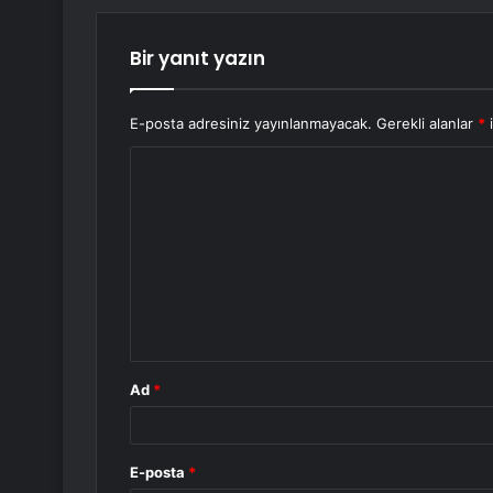
Bir yanıt yazın
E-posta adresiniz yayınlanmayacak.
Gerekli alanlar
*
i
Y
o
r
u
m
*
Ad
*
E-posta
*