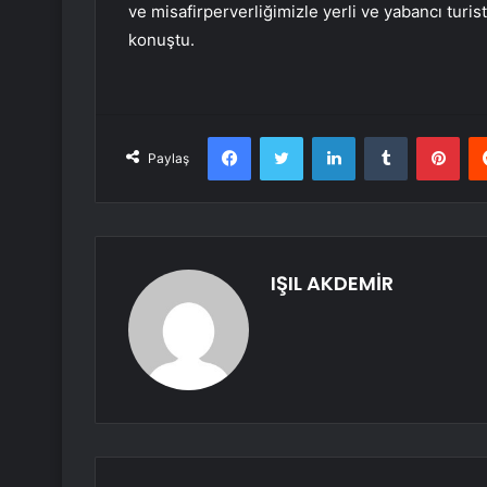
ve misafirperverliğimizle yerli ve yabancı turi
konuştu.
Facebook
Twitter
LinkedIn
Tumblr
Pint
Paylaş
IŞIL AKDEMİR