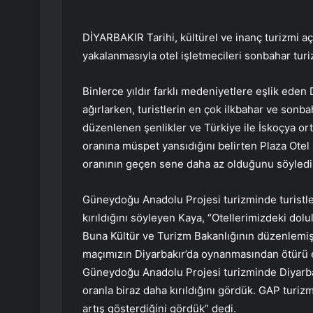
DİYARBAKIR Tarihi, kültürel ve inanç turizmi a
yakalanmasıyla otel işletmecileri sonbahar turiz
Binlerce yıldır farklı medeniyetlere eşlik eden Di
ağırlarken, turistlerin en çok ilkbahar ve sonbaha
düzenlenen şenlikler ve Türkiye ile İskoçya or
oranına müspet yansıdığını belirten Plaza Ote
oranının geçen sene daha az olduğunu söyledi
Güneydoğu Anadolu Projesi turizminde turistle
kırıldığını söyleyen Kaya, “Otellerimizdeki do
Buna Kültür ve Turizm Bakanlığının düzenlemiş o
maçımızın Diyarbakır’da oynanmasından ötürü e
Güneydoğu Anadolu Projesi turizminde Diyarbakı
oranla biraz daha kırıldığını gördük. GAP turiz
artış gösterdiğini gördük” dedi.