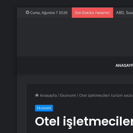
ABD, Suu
Cuma, Ağustos 7 2026
Son Dakika Haberleri
ANASAY
Anasayfa
/
Ekonomi
/
Otel işletmecileri turizm sez
Ekonomi
Otel işletmecil