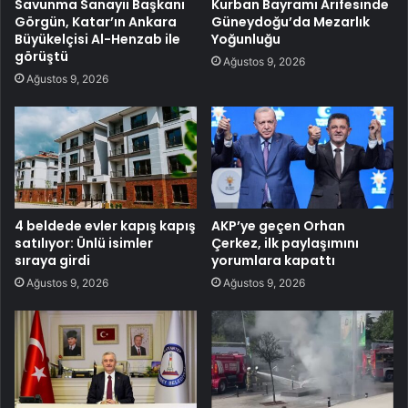
Savunma Sanayii Başkanı
Kurban Bayramı Arifesinde
Görgün, Katar’ın Ankara
Güneydoğu’da Mezarlık
Büyükelçisi Al-Henzab ile
Yoğunluğu
görüştü
Ağustos 9, 2026
Ağustos 9, 2026
4 beldede evler kapış kapış
AKP’ye geçen Orhan
satılıyor: Ünlü isimler
Çerkez, ilk paylaşımını
sıraya girdi
yorumlara kapattı
Ağustos 9, 2026
Ağustos 9, 2026