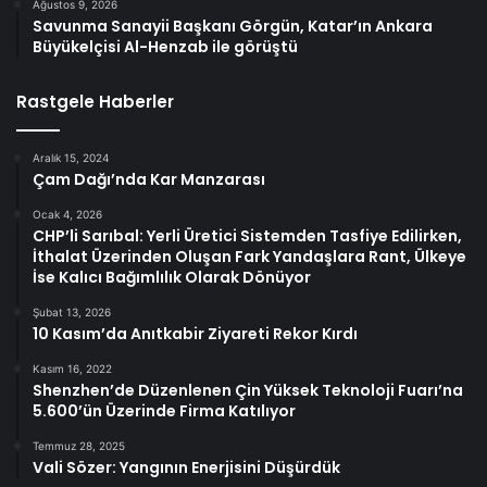
Ağustos 9, 2026
Savunma Sanayii Başkanı Görgün, Katar’ın Ankara
Büyükelçisi Al-Henzab ile görüştü
Rastgele Haberler
Aralık 15, 2024
Çam Dağı’nda Kar Manzarası
Ocak 4, 2026
CHP’li Sarıbal: Yerli Üretici Sistemden Tasfiye Edilirken,
İthalat Üzerinden Oluşan Fark Yandaşlara Rant, Ülkeye
İse Kalıcı Bağımlılık Olarak Dönüyor
Şubat 13, 2026
10 Kasım’da Anıtkabir Ziyareti Rekor Kırdı
Kasım 16, 2022
Shenzhen’de Düzenlenen Çin Yüksek Teknoloji Fuarı’na
5.600’ün Üzerinde Firma Katılıyor
Temmuz 28, 2025
Vali Sözer: Yangının Enerjisini Düşürdük