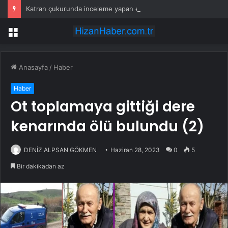
Katran çukurunda inceleme yapan ekipler tesadüfen keşfetti
Menü
Anasayfa
/
Haber
Haber
Ot toplamaya gittiği dere
kenarında ölü bulundu (2)
DENİZ ALPSAN GÖKMEN
Haziran 28, 2023
0
5
Bir dakikadan az