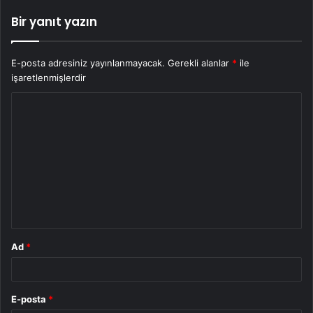
Bir yanıt yazın
E-posta adresiniz yayınlanmayacak.
Gerekli alanlar
*
ile
işaretlenmişlerdir
Y
o
r
u
m
*
Ad
*
E-posta
*