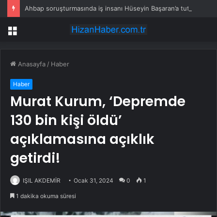
Ahbap soruşturmasında iş insanı Hüseyin Başaran’a tutuklama talebi
Menü
Anasayfa
/
Haber
Haber
Murat Kurum, ‘Depremde
130 bin kişi öldü’
açıklamasına açıklık
getirdi!
IŞIL AKDEMİR
Ocak 31, 2024
0
1
1 dakika okuma süresi