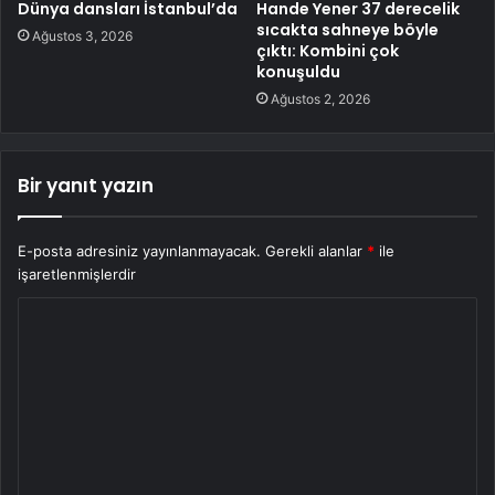
Dünya dansları İstanbul’da
Hande Yener 37 derecelik
sıcakta sahneye böyle
Ağustos 3, 2026
çıktı: Kombini çok
konuşuldu
Ağustos 2, 2026
Bir yanıt yazın
E-posta adresiniz yayınlanmayacak.
Gerekli alanlar
*
ile
işaretlenmişlerdir
Y
o
r
u
m
*