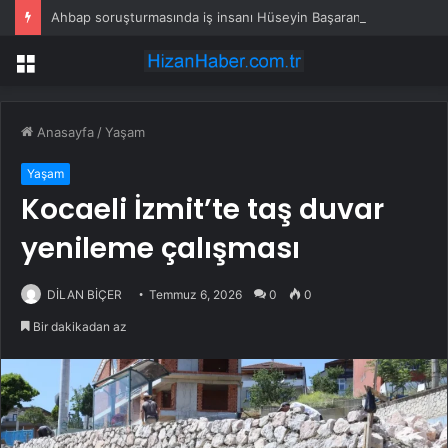
Ahbap soruşturmasında iş insanı Hüseyin Başaran’a tutuklama talebi
Menü
Anasayfa
/
Yaşam
Yaşam
Kocaeli İzmit’te taş duvar
yenileme çalışması
DİLAN BİÇER
Temmuz 6, 2026
0
0
Bir dakikadan az