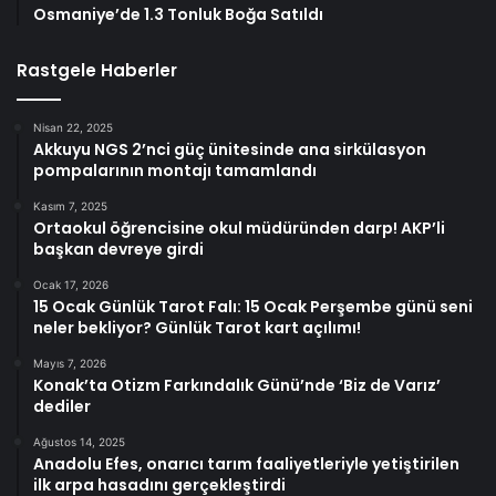
Osmaniye’de 1.3 Tonluk Boğa Satıldı
Rastgele Haberler
Nisan 22, 2025
Akkuyu NGS 2’nci güç ünitesinde ana sirkülasyon
pompalarının montajı tamamlandı
Kasım 7, 2025
Ortaokul öğrencisine okul müdüründen darp! AKP’li
başkan devreye girdi
Ocak 17, 2026
15 Ocak Günlük Tarot Falı: 15 Ocak Perşembe günü seni
neler bekliyor? Günlük Tarot kart açılımı!
Mayıs 7, 2026
Konak’ta Otizm Farkındalık Günü’nde ‘Biz de Varız’
dediler
Ağustos 14, 2025
Anadolu Efes, onarıcı tarım faaliyetleriyle yetiştirilen
ilk arpa hasadını gerçekleştirdi