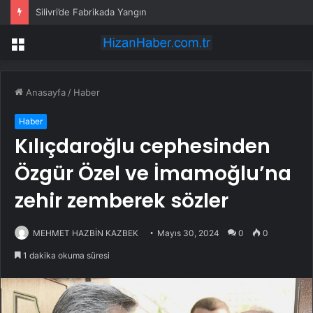
Silivri’de Fabrikada Yangın
Menü
Anasayfa
/
Haber
Haber
Kılıçdaroğlu cephesinden
Özgür Özel ve İmamoğlu’na
zehir zemberek sözler
MEHMET HAZBİN KAZBEK
Mayıs 30, 2024
0
0
1 dakika okuma süresi