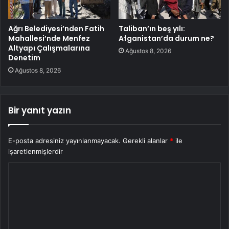
Ağrı Belediyesi’nden Fatih
Taliban’ın beş yılı:
Mahallesi’nde Menfez
Afganistan’da durum ne?
Altyapı Çalışmalarına
Ağustos 8, 2026
Denetim
Ağustos 8, 2026
Bir yanıt yazın
E-posta adresiniz yayınlanmayacak.
Gerekli alanlar
*
ile
işaretlenmişlerdir
Y
o
r
u