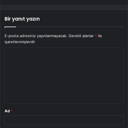
Bir yanıt yazın
E-posta adresiniz yayınlanmayacak.
Gerekli alanlar
*
ile
işaretlenmişlerdir
Y
o
r
u
m
*
Ad
*