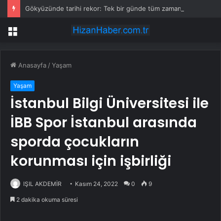
Gökyüzünde tarihi rekor: Tek bir günde tüm zamanların zirvesine ulaşıldı
Menü
Anasayfa
/
Yaşam
Yaşam
İstanbul Bilgi Üniversitesi ile
İBB Spor İstanbul arasında
sporda çocukların
korunması için işbirliği
IŞIL AKDEMİR
Kasım 24, 2022
0
9
2 dakika okuma süresi