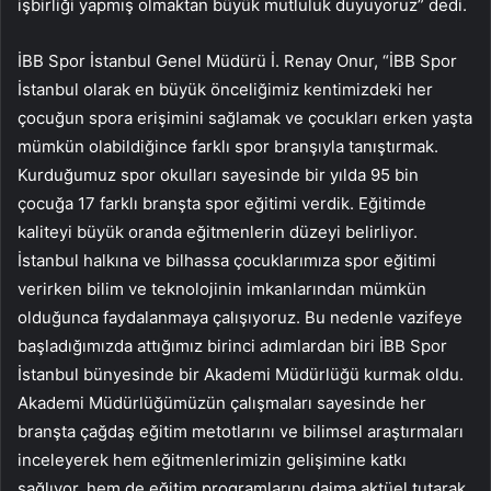
işbirliği yapmış olmaktan büyük mutluluk duyuyoruz” dedi.
İBB Spor İstanbul Genel Müdürü İ. Renay Onur, “İBB Spor
İstanbul olarak en büyük önceliğimiz kentimizdeki her
çocuğun spora erişimini sağlamak ve çocukları erken yaşta
mümkün olabildiğince farklı spor branşıyla tanıştırmak.
Kurduğumuz spor okulları sayesinde bir yılda 95 bin
çocuğa 17 farklı branşta spor eğitimi verdik. Eğitimde
kaliteyi büyük oranda eğitmenlerin düzeyi belirliyor.
İstanbul halkına ve bilhassa çocuklarımıza spor eğitimi
verirken bilim ve teknolojinin imkanlarından mümkün
olduğunca faydalanmaya çalışıyoruz. Bu nedenle vazifeye
başladığımızda attığımız birinci adımlardan biri İBB Spor
İstanbul bünyesinde bir Akademi Müdürlüğü kurmak oldu.
Akademi Müdürlüğümüzün çalışmaları sayesinde her
branşta çağdaş eğitim metotlarını ve bilimsel araştırmaları
inceleyerek hem eğitmenlerimizin gelişimine katkı
sağlıyor, hem de eğitim programlarını daima aktüel tutarak