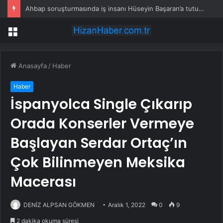
Ahbap soruşturmasında iş insanı Hüseyin Başaran’a tutuklama talebi
Menü
Anasayfa
/
Haber
Haber
İspanyolca Single Çıkarıp
Orada Konserler Vermeye
Başlayan Serdar Ortaç’ın
Çok Bilinmeyen Meksika
Macerası
DENİZ ALPSAN GÖKMEN
Aralık 1, 2022
0
9
2 dakika okuma süresi