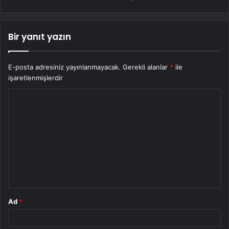
Bir yanıt yazın
E-posta adresiniz yayınlanmayacak.
Gerekli alanlar
*
ile
işaretlenmişlerdir
Y
o
r
u
m
*
Ad
*