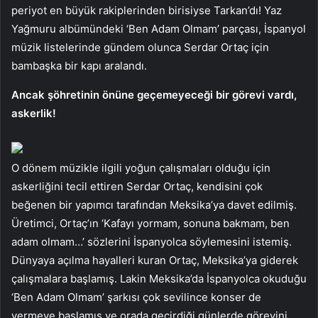
periyot en büyük rakiplerinden birisiyse Tarkan’dı! Yaz
Yağmuru albümündeki ‘Ben Adam Olmam’ parçası, İspanyol
müzik listelerinde gündem olunca Serdar Ortaç için
bambaşka bir kapı aralandı.
Ancak şöhretinin önüne geçemeyeceği bir görevi vardı,
askerlik!
O dönem müzikle ilgili yoğun çalışmaları olduğu için
askerliğini tecil ettiren Serdar Ortaç, kendisini çok
beğenen bir yapımcı tarafından Meksika’ya davet edilmiş.
Üretimci, Ortaç’ın ‘Kafayı yormam, sonuna bakmam, ben
adam olmam…’ sözlerini İspanyolca söylemesini istemiş.
Dünyaya açılma hayalleri kuran Ortaç, Meksika’ya giderek
çalışmalara başlamış. Lakin Meksika’da İspanyolca okuduğu
‘Ben Adam Olmam’ şarkısı çok sevilince konser de
vermeye başlamış ve orada geçirdiği günlerde görevini