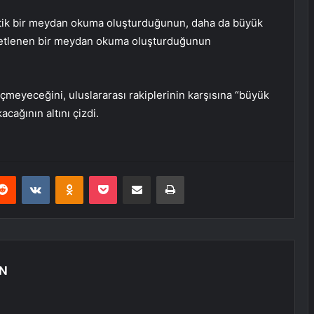
matik bir meydan okuma oluşturduğunun, daha da büyük
iddetlenen bir meydan okuma oluşturduğunun
eçmeyeceğini, uluslararası rakiplerinin karşısına “büyük
acağının altını çizdi.
erest
Reddit
VKontakte
Odnoklassniki
Pocket
E-Posta ile paylaş
Yazdır
N