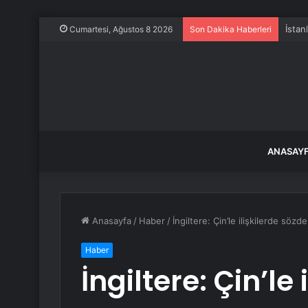
İstan
Cumartesi, Ağustos 8 2026
Son Dakika Haberleri
ANASAY
Anasayfa
/
Haber
/
İngiltere: Çin’le ilişkilerde sözd
Haber
İngiltere: Çin’le