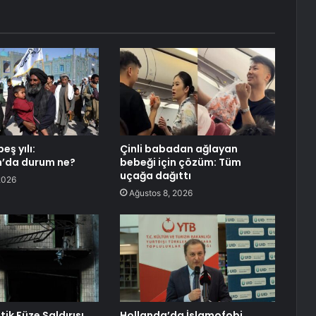
eş yılı:
Çinli babadan ağlayan
n’da durum ne?
bebeği için çözüm: Tüm
uçağa dağıttı
2026
Ağustos 8, 2026
tik Füze Saldırısı
Hollanda’da İslamofobi