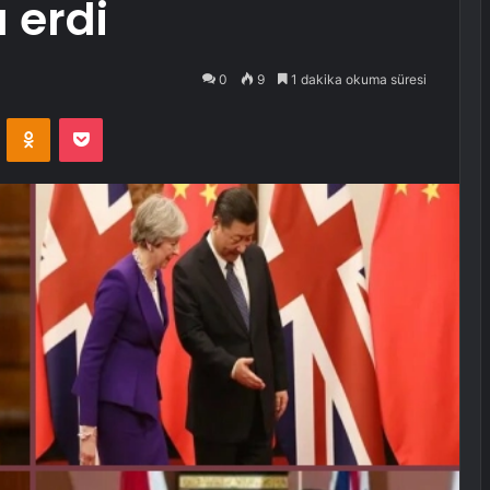
 erdi
0
9
1 dakika okuma süresi
VKontakte
Odnoklassniki
Pocket