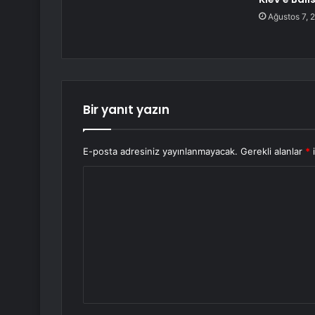
Ağustos 7, 
Bir yanıt yazın
E-posta adresiniz yayınlanmayacak.
Gerekli alanlar
*
i
Y
o
r
u
m
*