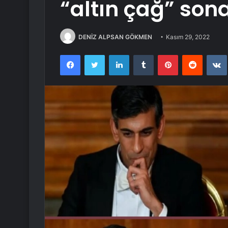
“altın çağ” sona
DENİZ ALPSAN GÖKMEN
Kasım 29, 2022
Facebook
Twitter
LinkedIn
Tumblr
Pinterest
Reddit