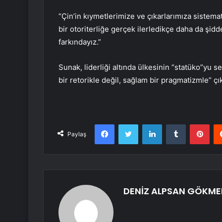
“Çin’in kıymetlerimize ve çıkarlarımıza siste
bir otoriterliğe gerçek ilerledikçe daha da ş
farkındayız.”
Sunak, liderliği altında ülkesinin “statüko”yu s
bir retorikle değil, sağlam bir pragmatizmle” çık
Facebook
Twitter
LinkedIn
Tumblr
Pint
Paylaş
DENİZ ALPSAN GÖKME