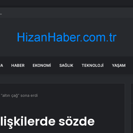
bul’da 128 yeni noktaya daha EDS geliyor
FA
HABER
EKONOMI
SAĞLIK
TEKNOLOJI
YAŞAM
e “altın çağ” sona erdi
 ilişkilerde sözde