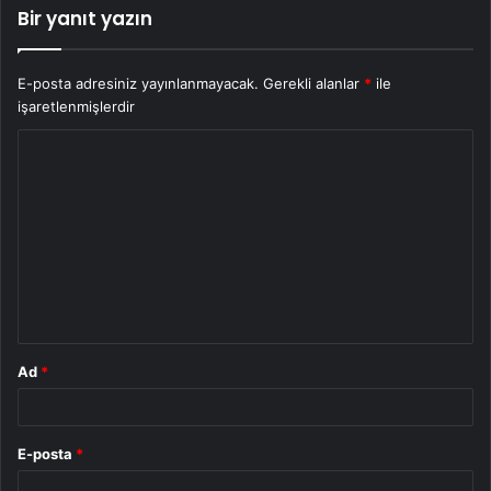
Bir yanıt yazın
E-posta adresiniz yayınlanmayacak.
Gerekli alanlar
*
ile
işaretlenmişlerdir
Y
o
r
u
m
*
Ad
*
E-posta
*