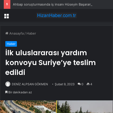
Ahbap soruşturmasında iş insanı Hüseyin Başaran’a tutuklama talebi
Menü
Anasayfa
/
Haber
Haber
İlk uluslararası yardım
konvoyu Suriye’ye teslim
edildi
DENİZ ALPSAN GÖKMEN
Şubat 9, 2023
0
4
Bir dakikadan az