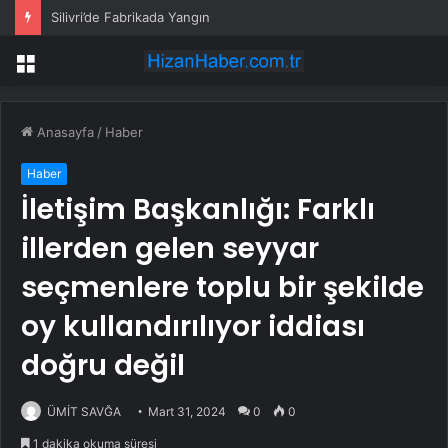
Silivri’de Fabrikada Yangın
Menü
Anasayfa
/
Haber
Haber
İletişim Başkanlığı: Farklı
illerden gelen seyyar
seçmenlere toplu bir şekilde
oy kullandırılıyor iddiası
doğru değil
ÜMİT SAVĞA
Mart 31, 2024
0
0
1 dakika okuma süresi