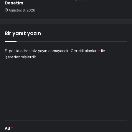
Denetim
Ağustos 8, 2026
Bir yanıt yazın
E-posta adresiniz yayınlanmayacak.
Gerekli alanlar
*
ile
işaretlenmişlerdir
Y
o
r
u
m
*
Ad
*