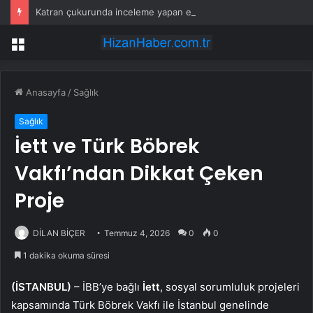
Katran çukurunda inceleme yapan ekipler tesadüfen keşfetti
Menü
Anasayfa
/
Sağlık
Sağlık
İett ve Türk Böbrek
Vakfı’ndan Dikkat Çeken
Proje
DİLAN BİÇER
Temmuz 4, 2026
0
0
1 dakika okuma süresi
(İSTANBUL)
– İBB’ye bağlı
İett
, sosyal sorumluluk projeleri
kapsamında Türk Böbrek Vakfı ile İstanbul genelinde