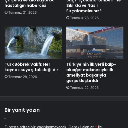
Çarpıntı ve kilo kaybı bu
Saç Fırçalama Rehberi: Ne
hastalığın habercisi
Sıklıkla ve Nasıl
Fırçalamalısınız?
Temmuz 31, 2026
Temmuz 28, 2026
Türk Böbrek Vakfı: Her
Türkiye’nin ilk yerli kalp-
kaynak suyu şifalı değildir
akciğer makinesiyle ilk
ameliyat başarıyla
Temmuz 28, 2026
gerçekleştirildi
Temmuz 22, 2026
Bir yanıt yazın
E-posta adresiniz yayınlanmayacak.
Gerekli alanlar
*
ile