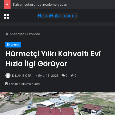
Katran çukurunda inceleme yapan ekipler tesadüfen keşfetti
Menü
Anasayfa
/
Ekonomi
Ekonomi
Hürmetçi Yılkı Kahvaltı Evi
Hızla İlgi Görüyor
DİLAN BİÇER
Eylül 13, 2025
0
0
1 dakika okuma süresi