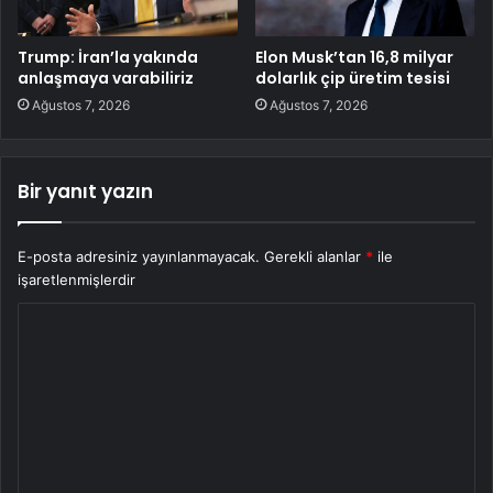
Trump: İran’la yakında
Elon Musk’tan 16,8 milyar
anlaşmaya varabiliriz
dolarlık çip üretim tesisi
Ağustos 7, 2026
Ağustos 7, 2026
Bir yanıt yazın
E-posta adresiniz yayınlanmayacak.
Gerekli alanlar
*
ile
işaretlenmişlerdir
Y
o
r
u
m
*