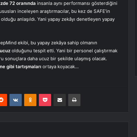
zde 72 oranında
insanla aynı performansı gösterdiğini
ususları inceleyen araştırmacılar, bu kez de SAFE’in
olduğu anlaşıldı. Yani yapay zekâyı denetleyen yapay
DeepMind ekibi, bu yapay zekâya sahip olmanın
 ucuz
olduğunu tespit etti. Yani bir personel çalıştırmak
u sonuçlara daha ucuz bir şekilde ulaşmış olacak.
ne gibi tartışmaları
ortaya koyacak…
erest
Reddit
VKontakte
Odnoklassniki
Pocket
E-Posta ile paylaş
Yazdır