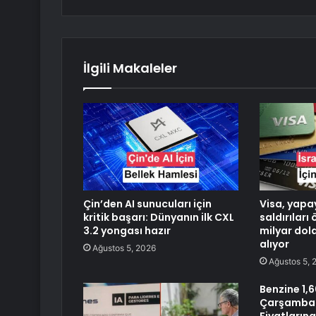
İlgili Makaleler
Çin’den AI sunucuları için
Visa, yapa
kritik başarı: Dünyanın ilk CXL
saldırıları
3.2 yongası hazır
milyar dol
alıyor
Ağustos 5, 2026
Ağustos 5, 
Benzine 1,6
Çarşamba 