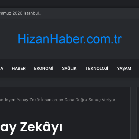
mmuz 2026 İstanbul HAVA DURUMU! Yarın İstanbul’da hava nasıl olacak, 
FA
HABER
EKONOMI
SAĞLIK
TEKNOLOJI
YAŞAM
etleyen Yapay Zekâ: İnsanlardan Daha Doğru Sonuç Veriyor!
ay Zekâyı