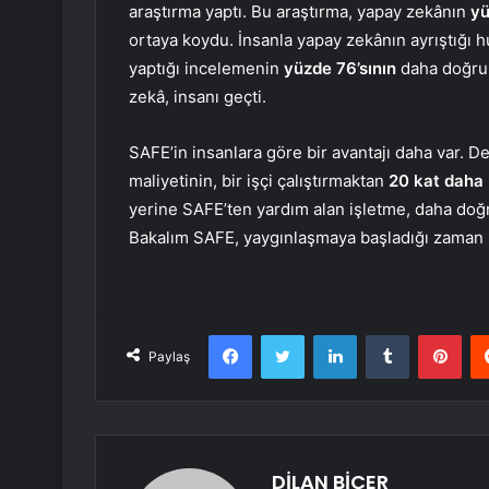
araştırma yaptı. Bu araştırma, yapay zekânın
yü
ortaya koydu. İnsanla yapay zekânın ayrıştığı h
yaptığı incelemenin
yüzde 76’sının
daha doğru 
zekâ, insanı geçti.
SAFE’in insanlara göre bir avantajı daha var. 
maliyetinin, bir işçi çalıştırmaktan
20 kat daha
yerine SAFE’ten yardım alan işletme, daha doğr
Bakalım SAFE, yaygınlaşmaya başladığı zaman
Facebook
Twitter
LinkedIn
Tumblr
Pint
Paylaş
DİLAN BİÇER