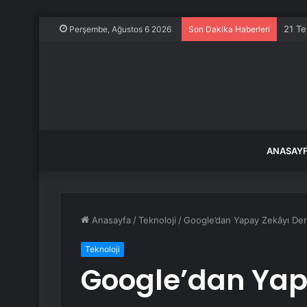
21 Te
Perşembe, Ağustos 6 2026
Son Dakika Haberleri
ANASAY
Anasayfa
/
Teknoloji
/
Google’dan Yapay Zekâyı Den
Teknoloji
Google’dan Yap