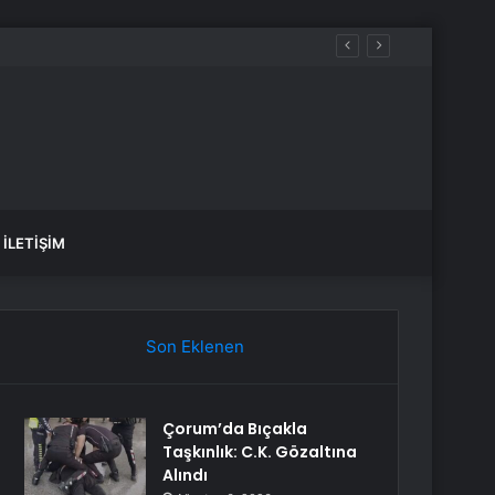
yağış var mı?
İLETIŞIM
Son Eklenen
Çorum’da Bıçakla
Taşkınlık: C.K. Gözaltına
Alındı