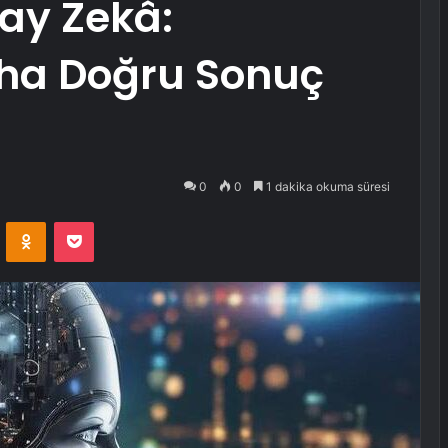
ay Zekâ:
ha Doğru Sonuç
0
0
1 dakika okuma süresi
VKontakte
Odnoklassniki
Pocket