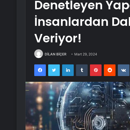
Denetleyen Yap
İnsanlardan Da
Veriyor!
DİLAN BİÇER
Mart 29, 2024
Facebook
Twitter
LinkedIn
Tumblr
Pinterest
Reddit