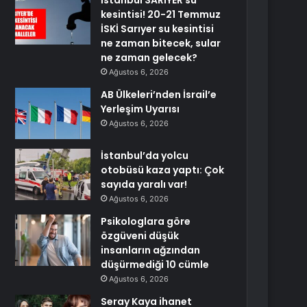
İstanbul SARIYER su
kesintisi! 20-21 Temmuz
İSKİ Sarıyer su kesintisi
ne zaman bitecek, sular
ne zaman gelecek?
Ağustos 6, 2026
AB Ülkeleri’nden İsrail’e
Yerleşim Uyarısı
Ağustos 6, 2026
İstanbul’da yolcu
otobüsü kaza yaptı: Çok
sayıda yaralı var!
Ağustos 6, 2026
Psikologlara göre
özgüveni düşük
insanların ağzından
düşürmediği 10 cümle
Ağustos 6, 2026
Seray Kaya ihanet