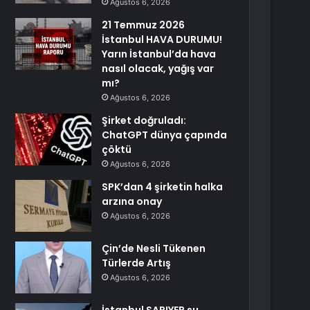
Ağustos 6, 2026
21 Temmuz 2026
İstanbul HAVA DURUMU!
Yarın İstanbul’da hava
nasıl olacak, yağış var
mı?
Ağustos 6, 2026
Şirket doğruladı:
ChatGPT dünya çapında
çöktü
Ağustos 6, 2026
SPK’dan 4 şirketin halka
arzına onay
Ağustos 6, 2026
Çin’de Nesli Tükenen
Türlerde Artış
Ağustos 6, 2026