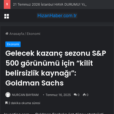
21 Temmuz 2026 İstanbul HAVA DURUMU! Yarın İstanbul’da hava nasıl olacak, yağış var mı?
Menü
Anasayfa
/
Ekonomi
Ekonomi
Gelecek kazanç sezonu S&P
500 görünümü için “kilit
belirsizlik kaynağı”:
Goldman Sachs
NURCAN BAYRAM
Temmuz 16, 2025
0
0
2 dakika okuma süresi