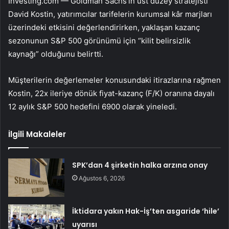
Investing.com — Goldman Sachs’ın üst düzey stratejisti
David Kostin, yatırımcılar tarifelerin kurumsal kâr marjları
üzerindeki etkisini değerlendirirken, yaklaşan kazanç
sezonunun
S&P 500
görünümü için “kilit belirsizlik
kaynağı” olduğunu belirtti.
Müşterilerin değerlemeler konusundaki itirazlarına rağmen
Kostin, 22x ileriye dönük fiyat-kazanç (F/K) oranına dayalı
12 aylık S&P 500 hedefini 6900 olarak yineledi.
İlgili Makaleler
SPK’dan 4 şirketin halka arzına onay
Ağustos 6, 2026
İktidara yakın Hak-İş’ten asgaride ‘hile’
uyarısı