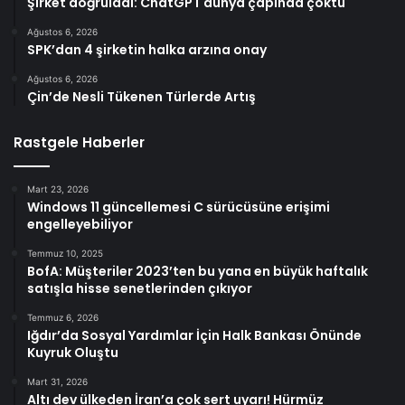
Şirket doğruladı: ChatGPT dünya çapında çöktü
Ağustos 6, 2026
SPK’dan 4 şirketin halka arzına onay
Ağustos 6, 2026
Çin’de Nesli Tükenen Türlerde Artış
Rastgele Haberler
Mart 23, 2026
Windows 11 güncellemesi C sürücüsüne erişimi
engelleyebiliyor
Temmuz 10, 2025
BofA: Müşteriler 2023’ten bu yana en büyük haftalık
satışla hisse senetlerinden çıkıyor
Temmuz 6, 2026
Iğdır’da Sosyal Yardımlar İçin Halk Bankası Önünde
Kuyruk Oluştu
Mart 31, 2026
Altı dev ülkeden İran’a çok sert uyarı! Hürmüz