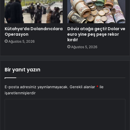
Kütahya’da Dolandırıcılara
Döviz atağa geçti! Dolar ve
Operasyon
euro yine peş peşe rekor
kırdı!
Ağustos 5, 2026
Ağustos 5, 2026
Bir yanıt yazın
E-posta adresiniz yayınlanmayacak.
Gerekli alanlar
*
ile
işaretlenmişlerdir
Y
o
r
u