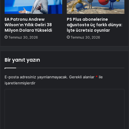
EA Patronu Andrew
PS Plus abonelerine
Wilson’ın Yıllık Geliri 38
ağustosta üç farklı dünya:
Milyon Dolara Yükseldi
İşte ücretsiz oyunlar
Temmuz 30, 2026
Temmuz 30, 2026
Bir yanıt yazın
E-posta adresiniz yayınlanmayacak.
Gerekli alanlar
*
ile
işaretlenmişlerdir
Y
o
r
u
m