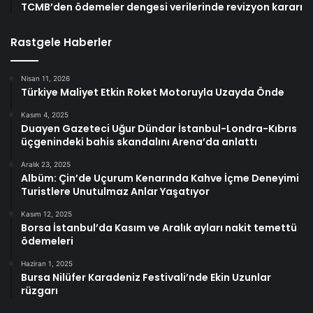
TCMB’den ödemeler dengesi verilerinde revizyon kararı
Rastgele Haberler
Nisan 11, 2026
Türkiye Maliyet Etkin Roket Motoruyla Uzayda Önde
Kasım 4, 2025
Duayen Gazeteci Uğur Dündar İstanbul-Londra-Kıbrıs
üçgenindeki bahis skandalını Arena’da anlattı
Aralık 23, 2025
Albüm: Çin’de Uçurum Kenarında Kahve İçme Deneyimi
Turistlere Unutulmaz Anlar Yaşatıyor
Kasım 12, 2025
Borsa İstanbul’da Kasım ve Aralık ayları nakit temettü
ödemeleri
Haziran 1, 2025
Bursa Nilüfer Karadeniz Festivali’nde Ekin Uzunlar
rüzgarı