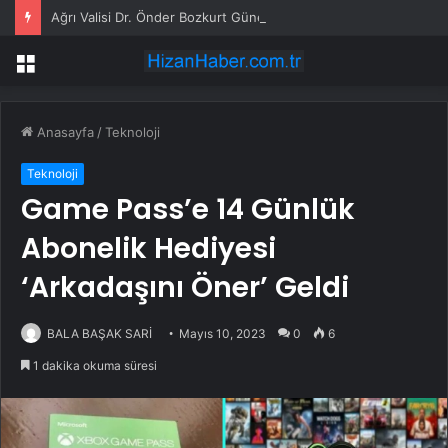
Ağrı Valisi Dr. Önder Bozkurt Güneykaya’da Metin 75
Menü
Anasayfa
/
Teknoloji
Teknoloji
Game Pass’e 14 Günlük
Abonelik Hediyesi
‘Arkadaşını Öner’ Geldi
BALA BAŞAK SARİ
Mayıs 10, 2023
0
6
1 dakika okuma süresi