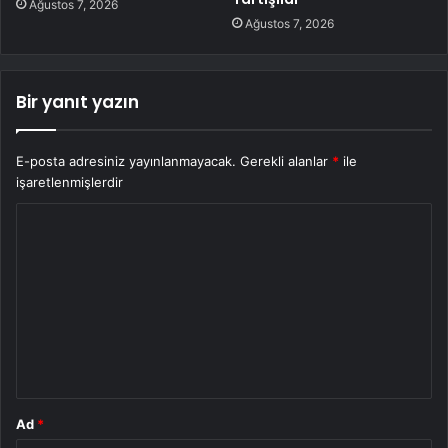
Ağustos 7, 2026
Ağustos 7, 2026
Bir yanıt yazın
E-posta adresiniz yayınlanmayacak.
Gerekli alanlar
*
ile
işaretlenmişlerdir
Y
o
r
u
m
*
Ad
*