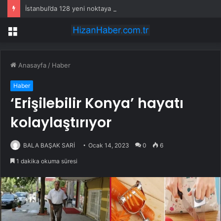
İstanbul’da 128 yeni noktaya daha EDS geliyor
Menü
Anasayfa
/
Haber
Haber
‘Erişilebilir Konya’ hayatı
kolaylaştırıyor
BALA BAŞAK SARİ
Ocak 14, 2023
0
6
1 dakika okuma süresi