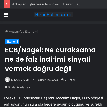
Ahbap soruşturmasında iş insanı Hüseyin Başaran’a tutuklama talebi
Menü
Anasayfa
/
Ekonomi
Ekonomi
ECB/Nagel: Ne duraksama
ne de faiz indirimi sinyali
vermek doğru değil
DİLAN BİÇER
Haziran 16, 2025
0
0
Bir dakikadan az
Foreks – Bundesbank Başkanı Joachim Nagel, Euro bölgesi
enflasyonunun şu anda hedefe uygun olduğunu ve sürekli