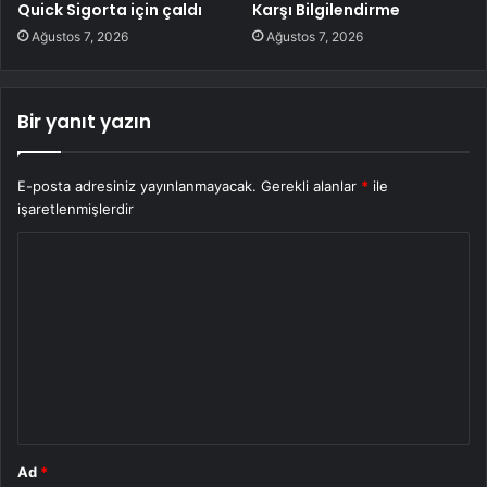
Quick Sigorta için çaldı
Karşı Bilgilendirme
Ağustos 7, 2026
Ağustos 7, 2026
Bir yanıt yazın
E-posta adresiniz yayınlanmayacak.
Gerekli alanlar
*
ile
işaretlenmişlerdir
Y
o
r
u
m
*
Ad
*