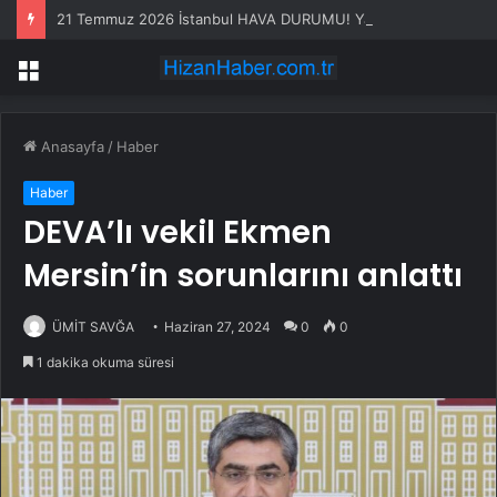
21 Temmuz 2026 İstanbul HAVA DURUMU! Yarın İstanbul’da hava nasıl olacak, yağış var mı?
Menü
Anasayfa
/
Haber
Haber
DEVA’lı vekil Ekmen
Mersin’in sorunlarını anlattı
ÜMİT SAVĞA
Haziran 27, 2024
0
0
1 dakika okuma süresi