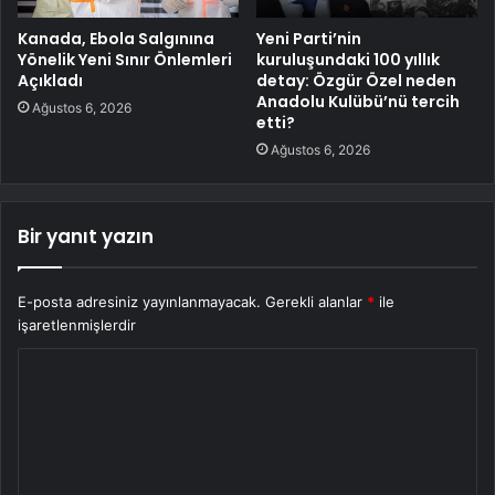
Kanada, Ebola Salgınına
Yeni Parti’nin
Yönelik Yeni Sınır Önlemleri
kuruluşundaki 100 yıllık
Açıkladı
detay: Özgür Özel neden
Anadolu Kulübü’nü tercih
Ağustos 6, 2026
etti?
Ağustos 6, 2026
Bir yanıt yazın
E-posta adresiniz yayınlanmayacak.
Gerekli alanlar
*
ile
işaretlenmişlerdir
Y
o
r
u