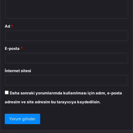
m
*
Ad
*
E-posta
*
İnternet sitesi
Daha sonraki yorumlarımda kullanılması için adım, e-posta
adresim ve site adresim bu tarayıcıya kaydedilsin.