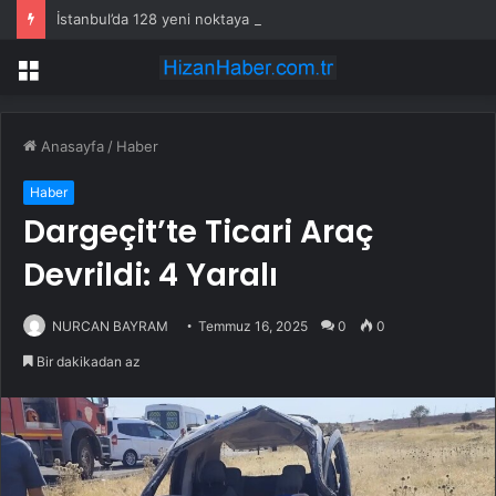
İstanbul’da 128 yeni noktaya daha EDS geliyor
Menü
Anasayfa
/
Haber
Haber
Dargeçit’te Ticari Araç
Devrildi: 4 Yaralı
NURCAN BAYRAM
Temmuz 16, 2025
0
0
Bir dakikadan az