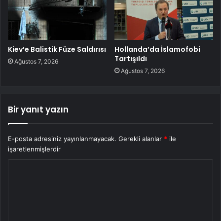
Kiev’e Balistik Füze Saldırısı
Hollanda’da İslamofobi
Tartışıldı
Ağustos 7, 2026
Ağustos 7, 2026
Bir yanıt yazın
E-posta adresiniz yayınlanmayacak.
Gerekli alanlar
*
ile
işaretlenmişlerdir
Y
o
r
u