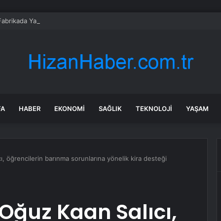
e Fabrikada Yangın
FA
HABER
EKONOMI
SAĞLIK
TEKNOLOJI
YAŞAM
ı, öğrencilerin barınma sorunlarına yönelik kira desteği
 Oğuz Kaan Salıcı,