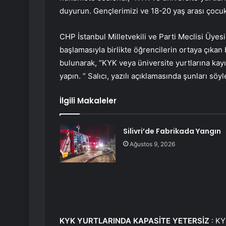
duyurun. Gençlerimizi ve 18-20 yaş arası çocu
CHP İstanbul Milletvekili ve Parti Meclisi Üyes
başlamasıyla birlikte öğrencilerin ortaya çık
bulunarak, “KYK veya üniversite yurtlarına kay
yapın. ” Salıcı, yazılı açıklamasında şunları söyl
İlgili Makaleler
Silivri’de Fabrikada Yangın
Ağustos 9, 2026
KYK YURTLARINDA KAPASİTE YETERSİZ
: KYK