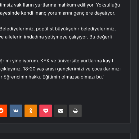
imsiz vakıfların yurtlarına mahkum ediliyor. Yoksulluğu
sayesinde kendi inanç yorumlarını gençlere dayatıyor.
Belediyelerimiz, popülist büyükşehir belediyelerimiz,
ve ailelerin imdadına yetişmeye çalışıyor. Bu değerli
ımı yineliyorum. KYK ve üniversite yurtlarına kayıt
çıklayınız. 18-20 yaş arası gençlerimizi ve çocuklarımızı
 öğrencinin hakkı. Eğitimin olmazsa olmazı bu.”
erest
Reddit
VKontakte
Odnoklassniki
Pocket
E-Posta ile paylaş
Yazdır