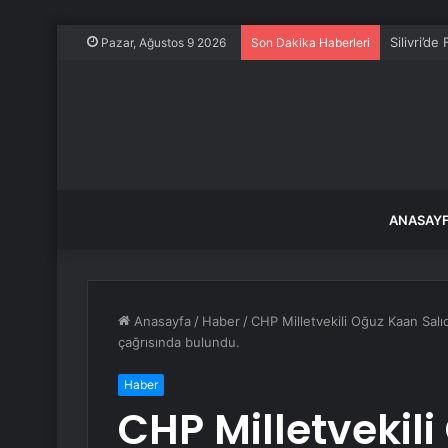
Silivri’d
Pazar, Ağustos 9 2026
Son Dakika Haberleri
ANASAY
Anasayfa
/
Haber
/
CHP Milletvekili Oğuz Kaan Salıc
çağrısında bulundu.
Haber
CHP Milletvekili