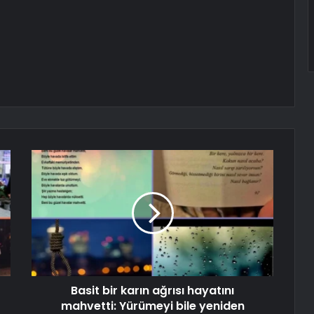
Basit bir karın ağrısı hayatını
mahvetti: Yürümeyi bile yeniden