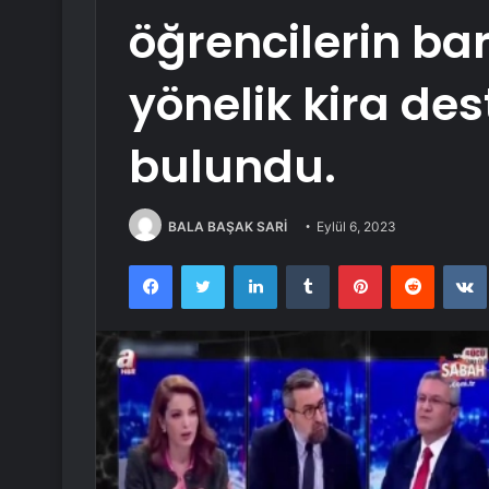
öğrencilerin ba
yönelik kira de
bulundu.
BALA BAŞAK SARİ
Eylül 6, 2023
Facebook
Twitter
LinkedIn
Tumblr
Pinterest
Reddit