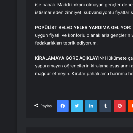
ise pahalı. Maddi imkanı olmayan gençler denet
istismar eden zihniyet, sübvansiyonlu fiyatlar 
POPÜLİST BELEDİYELER YARDIMA GELİYOR:
uygun fiyatlı ve konforlu olanaklarla gençlerin 
fedakarlıkları tebrik ediyorum.
KİRALAMAYA GÖRE AÇIKLAYIN:
Hükümete çağr
yaptıramayan öğrencilerin kiralama esaslarını a
mağdur etmeyin. Kiralar pahalı ama barınma her
Facebook
Twitter
LinkedIn
Tumblr
Pint
Paylaş