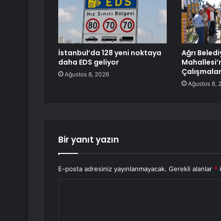
İstanbul’da 128 yeni noktaya
Ağrı Beledi
daha EDS geliyor
Mahallesi’
Çalışmala
Ağustos 8, 2026
Ağustos 8, 
Bir yanıt yazın
E-posta adresiniz yayınlanmayacak.
Gerekli alanlar
*
i
Y
o
r