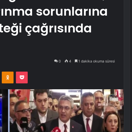
rınma sorunlarına
steği çağrısında
0
4
1 dakika okuma süresi
VKontakte
Odnoklassniki
Pocket