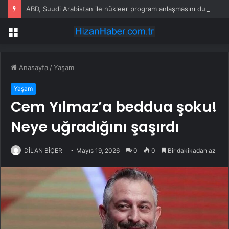
ABD, Suudi Arabistan ile nükleer program anlaşmasını duyuracak
Menü
Anasayfa
/
Yaşam
Yaşam
Cem Yılmaz’a beddua şoku!
Neye uğradığını şaşırdı
DİLAN BİÇER
Mayıs 19, 2026
0
0
Bir dakikadan az