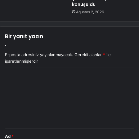
konuşuldu
Ağustos 2, 2026
Bir yanıt yazın
E-posta adresiniz yayınlanmayacak.
Gerekli alanlar
*
ile
işaretlenmişlerdir
Y
o
r
u
m
*
Ad
*