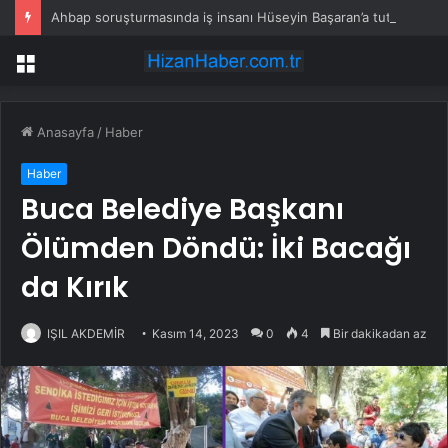
Ahbap soruşturmasında iş insanı Hüseyin Başaran’a tutuklama talebi
Menü
Anasayfa
/
Haber
Haber
Buca Belediye Başkanı
Ölümden Döndü: İki Bacağı
da Kırık
IŞIL AKDEMİR
Kasım 14, 2023
0
4
Bir dakikadan az