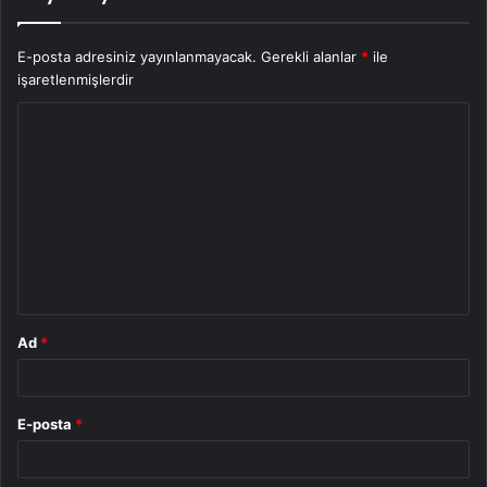
E-posta adresiniz yayınlanmayacak.
Gerekli alanlar
*
ile
işaretlenmişlerdir
Y
o
r
u
m
*
Ad
*
E-posta
*