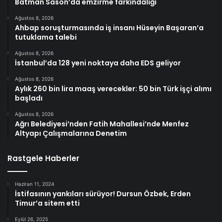
Batman Sason’da emzirme farkındalığı
Ağustos 8, 2026
Ahbap soruşturmasında iş insanı Hüseyin Başaran’a
tutuklama talebi
Ağustos 8, 2026
İstanbul’da 128 yeni noktaya daha EDS geliyor
Ağustos 8, 2026
Aylık 260 bin lira maaş verecekler: 50 bin Türk işçi alımı
başladı
Ağustos 8, 2026
Ağrı Belediyesi’nden Fatih Mahallesi’nde Menfez
Altyapı Çalışmalarına Denetim
Rastgele Haberler
Haziran 11, 2024
İstifasının yankıları sürüyor! Dursun Özbek, Erden
Timur’a sitem etti
Eylül 26, 2025