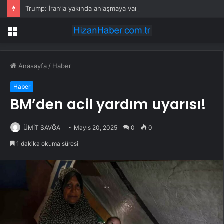
Trump: İran’la yakında anlaşmaya varabiliriz
Menü
Anasayfa
/
Haber
Haber
BM’den acil yardım uyarısı!
ÜMİT SAVĞA
Mayıs 20, 2025
0
0
1 dakika okuma süresi