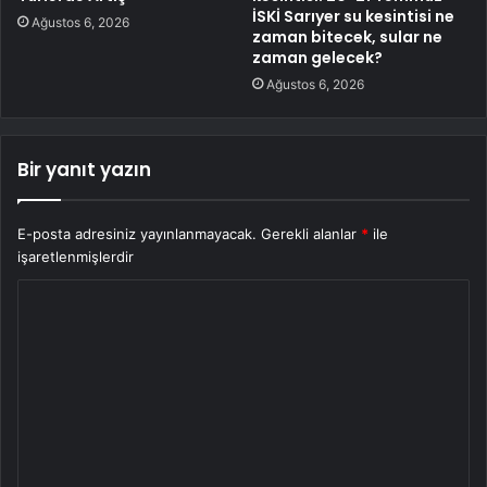
İSKİ Sarıyer su kesintisi ne
Ağustos 6, 2026
zaman bitecek, sular ne
zaman gelecek?
Ağustos 6, 2026
Bir yanıt yazın
E-posta adresiniz yayınlanmayacak.
Gerekli alanlar
*
ile
işaretlenmişlerdir
Y
o
r
u
m
*