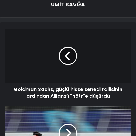
ÜMİT SAVĞA
Goldman Sachs, güçlü hisse senedi rallisinin
ardından Allianz’ı "nötr"e düşürdü