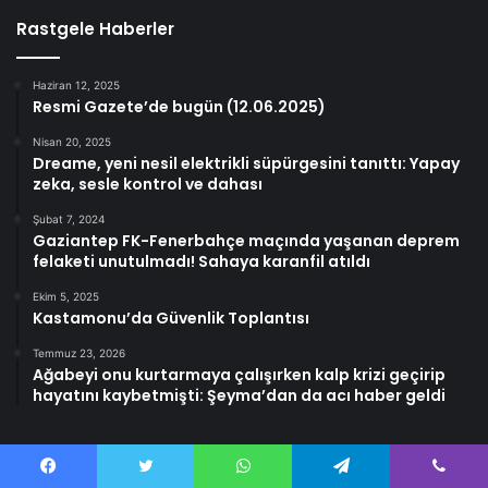
Rastgele Haberler
Haziran 12, 2025
Resmi Gazete’de bugün (12.06.2025)
Nisan 20, 2025
Dreame, yeni nesil elektrikli süpürgesini tanıttı: Yapay
zeka, sesle kontrol ve dahası
Şubat 7, 2024
Gaziantep FK-Fenerbahçe maçında yaşanan deprem
felaketi unutulmadı! Sahaya karanfil atıldı
Ekim 5, 2025
Kastamonu’da Güvenlik Toplantısı
Temmuz 23, 2026
Ağabeyi onu kurtarmaya çalışırken kalp krizi geçirip
hayatını kaybetmişti: Şeyma’dan da acı haber geldi
Facebook
Twitter
WhatsApp
Telegram
Viber