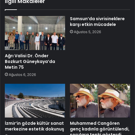
İlgili Makaleler
Samsun’da sivrisineklere
karşı etkin mücadele
Ağustos 5, 2026
Ağrı Valisi Dr. Önder
Bozkurt Güneykaya’da
Metin 75
Ağustos 6, 2026
İzmir’in gözde kültür sanat
Muhammed Cangören
merkezine estetik dokunuş
genç kadınla görüntülendi,
sorulara tepki gösterdi