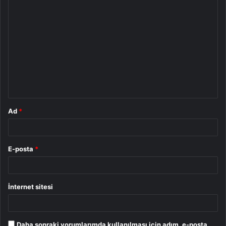
Y
o
r
u
m
*
Ad
*
E-posta
*
İnternet sitesi
Daha sonraki yorumlarımda kullanılması için adım, e-posta