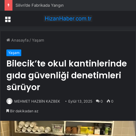
Silivri’de Fabrikada Yangın
Menü
Anasayfa
/
Yaşam
Yaşam
Bilecik’te okul kantinlerinde
gıda güvenliği denetimleri
sürüyor
MEHMET HAZBİN KAZBEK
Eylül 13, 2025
0
0
Bir dakikadan az