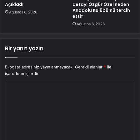
Açıkladı
detay: Özgür Özel neden
Anadolu Kulübü’nü tercih
Ağustos 6, 2026
etti?
Ağustos 6, 2026
Bir yanıt yazın
E-posta adresiniz yayınlanmayacak.
Gerekli alanlar
*
ile
işaretlenmişlerdir
Y
o
r
u
m
*