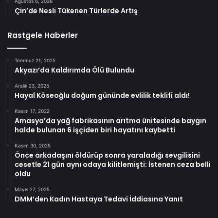
Ağustos 6, 2026
Çin’de Nesli Tükenen Türlerde Artış
Rastgele Haberler
Temmuz 21, 2025
Akyazı’da Kaldırımda Ölü Bulundu
Aralık 23, 2025
Hayal Köseoğlu doğum gününde evlilik teklifi aldı!
Kasım 17, 2022
Amasya’da yağ fabrikasının arıtma ünitesinde baygın
halde bulunan 6 işçiden biri hayatını kaybetti
Kasım 30, 2025
Önce arkadaşını öldürüp sonra yaraladığı sevgilisini
cesetle 21 gün aynı odaya kilitlemişti: İstenen ceza belli
oldu
Mayıs 27, 2025
DMM’den Kadın Hastaya Tedavi İddiasına Yanıt