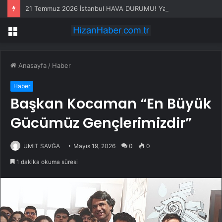
21 Temmuz 2026 İstanbul HAVA DURUMU! Yarın İstanbul’da hava nasıl olacak, yağış var mı?
Menü
Anasayfa
/
Haber
Haber
Başkan Kocaman “En Büyük
Gücümüz Gençlerimizdir”
ÜMİT SAVĞA
Mayıs 19, 2026
0
0
1 dakika okuma süresi