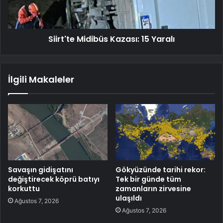
Siirt'te Midibüs Kazası: 15 Yaralı
İlgili Makaleler
Savaşın gidişatını
Gökyüzünde tarihi rekor:
değiştirecek köprü batıyı
Tek bir günde tüm
korkuttu
zamanların zirvesine
ulaşıldı
Ağustos 7, 2026
Ağustos 7, 2026