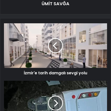
ÜMİT SAVĞA
İzmir'e tarih damgalı sevgi yolu