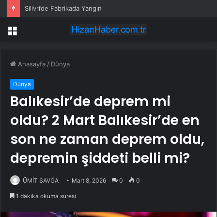
Silivri’de Fabrikada Yangın
Menü
Anasayfa
/
Dünya
Dünya
Balıkesir’de deprem mi
oldu? 2 Mart Balıkesir’de en
son ne zaman deprem oldu,
depremin şiddeti belli mi?
ÜMİT SAVĞA
Mart 8, 2026
0
0
1 dakika okuma süresi