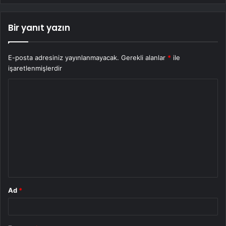
Bir yanıt yazın
E-posta adresiniz yayınlanmayacak.
Gerekli alanlar
*
ile
işaretlenmişlerdir
Y
o
r
u
m
*
Ad
*