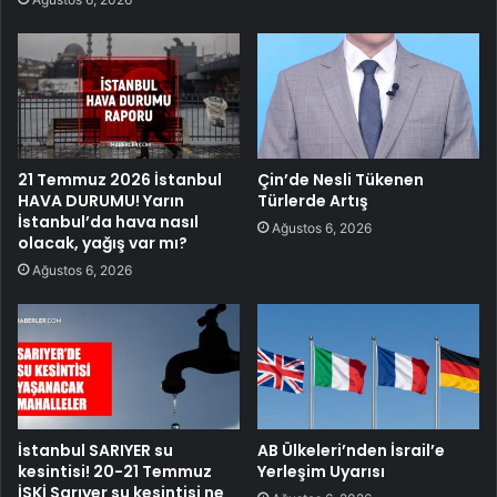
21 Temmuz 2026 İstanbul
Çin’de Nesli Tükenen
HAVA DURUMU! Yarın
Türlerde Artış
İstanbul’da hava nasıl
Ağustos 6, 2026
olacak, yağış var mı?
Ağustos 6, 2026
İstanbul SARIYER su
AB Ülkeleri’nden İsrail’e
kesintisi! 20-21 Temmuz
Yerleşim Uyarısı
İSKİ Sarıyer su kesintisi ne