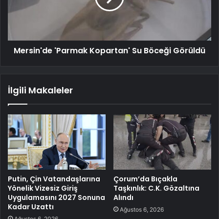
Mersin'de 'Parmak Kopartan' Su Böceği Görüldü
İlgili Makaleler
Putin, Çin Vatandaşlarına
Çorum’da Bıçakla
Yönelik Vizesiz Giriş
Taşkınlık: C.K. Gözaltına
Uygulamasını 2027 Sonuna
Alındı
Kadar Uzattı
Ağustos 6, 2026
Ağustos 6, 2026