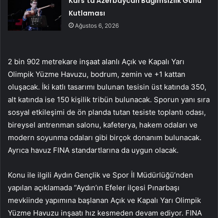
Kars’ta Azerbaycan Bağımsızlık Günü
Kutlaması
Ağustos 6, 2026
2 bin 902 metrekare inşaat alanlı Açık ve Kapalı Yarı
Olimpik Yüzme Havuzu, bodrum, zemin ve +1 kattan
oluşacak. İki katlı tasarımı bulunan tesisin üst katında 350,
alt katında ise 150 kişilik tribün bulunacak. Sporun yanı sıra
sosyal etkileşimi de ön planda tutan tesiste toplantı odası,
bireysel antrenman salonu, kafeterya, hakem odaları ve
modern soyunma odaları gibi birçok donanım bulunacak.
Ayrıca havuz FINA standartlarına da uygun olacak.
Konu ile ilgili Aydın Gençlik ve Spor İl Müdürlüğü’nden
yapılan açıklamada “Aydın’ın Efeler ilçesi Pınarbaşı
mevkiinde yapımına başlanan Açık ve Kapalı Yarı Olimpik
Yüzme Havuzu inşaatı hız kesmeden devam ediyor. FINA