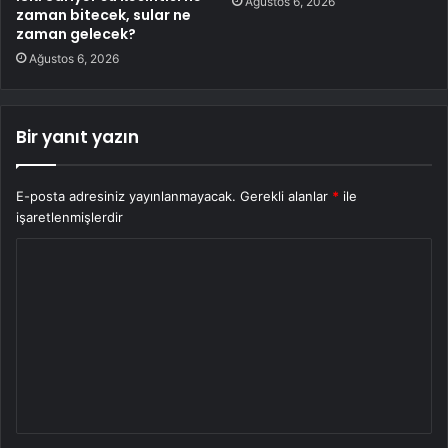
Ağustos 6, 2026
zaman bitecek, sular ne
zaman gelecek?
Ağustos 6, 2026
Bir yanıt yazın
E-posta adresiniz yayınlanmayacak.
Gerekli alanlar
*
ile
işaretlenmişlerdir
Y
o
r
u
m
*