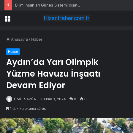
Bilim insanları Güneş Sistemi dışındaki ilk uyduyu buldu: ‘Yalpalaması’ ele verdi
Menü
Anasayfa
/
Haber
Haber
Aydın’da Yarı Olimpik
Yüzme Havuzu İnşaatı
Devam Ediyor
ÜMİT SAVĞA
Ekim 3, 2024
0
0
1 dakika okuma süresi