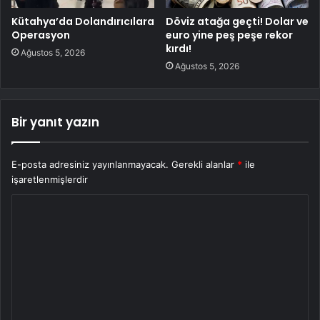
Kütahya’da Dolandırıcılara
Döviz atağa geçti! Dolar ve
Operasyon
euro yine peş peşe rekor
kırdı!
Ağustos 5, 2026
Ağustos 5, 2026
Bir yanıt yazın
E-posta adresiniz yayınlanmayacak.
Gerekli alanlar
*
ile
işaretlenmişlerdir
Y
o
r
u
m
*