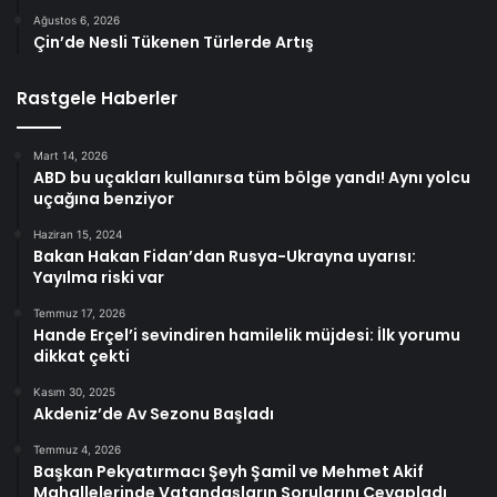
Ağustos 6, 2026
Çin’de Nesli Tükenen Türlerde Artış
Rastgele Haberler
Mart 14, 2026
ABD bu uçakları kullanırsa tüm bölge yandı! Aynı yolcu
uçağına benziyor
Haziran 15, 2024
Bakan Hakan Fidan’dan Rusya-Ukrayna uyarısı:
Yayılma riski var
Temmuz 17, 2026
Hande Erçel’i sevindiren hamilelik müjdesi: İlk yorumu
dikkat çekti
Kasım 30, 2025
Akdeniz’de Av Sezonu Başladı
Temmuz 4, 2026
Başkan Pekyatırmacı Şeyh Şamil ve Mehmet Akif
Mahallelerinde Vatandaşların Sorularını Cevapladı