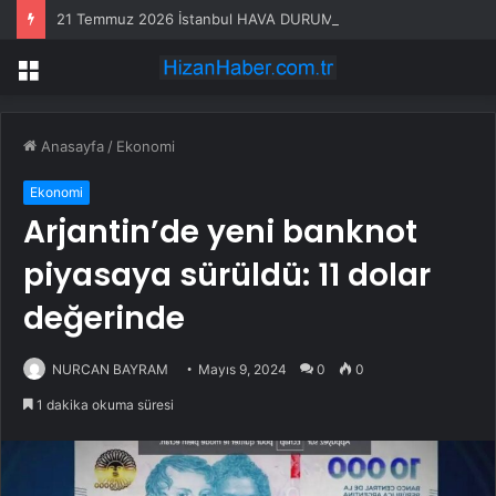
21 Temmuz 2026 İstanbul HAVA DURUMU! Yarın İstanbul’da hava nasıl olacak, yağış var mı?
Menü
Anasayfa
/
Ekonomi
Ekonomi
Arjantin’de yeni banknot
piyasaya sürüldü: 11 dolar
değerinde
NURCAN BAYRAM
Mayıs 9, 2024
0
0
1 dakika okuma süresi