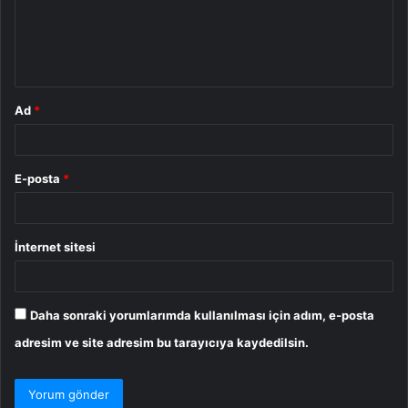
u
m
*
Ad
*
E-posta
*
İnternet sitesi
Daha sonraki yorumlarımda kullanılması için adım, e-posta
adresim ve site adresim bu tarayıcıya kaydedilsin.