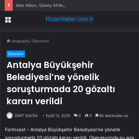
Alex Albon, Güney Afrika’ya Gidiyor
Menü
Anasayfa
/
Ekonomi
Ekonomi
Antalya Büyükşehir
Belediyesi’ne yönelik
soruşturmada 20 gözaltı
kararı verildi
ÜMİT SAVĞA
Eylül 12, 2025
0
0
Bir dakikadan az
ForInvest – Antalya Büyükşehir Belediyesi’ne yönelik
soruşturmada 20 gözaltı kararı verildi. Operasyonda şu ana