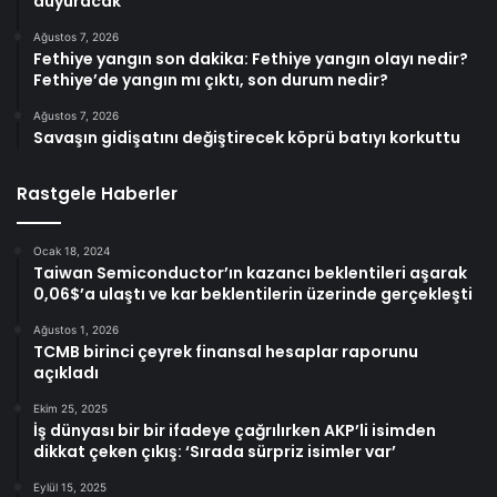
duyuracak
Ağustos 7, 2026
Fethiye yangın son dakika: Fethiye yangın olayı nedir?
Fethiye’de yangın mı çıktı, son durum nedir?
Ağustos 7, 2026
Savaşın gidişatını değiştirecek köprü batıyı korkuttu
Rastgele Haberler
Ocak 18, 2024
Taiwan Semiconductor’ın kazancı beklentileri aşarak
0,06$’a ulaştı ve kar beklentilerin üzerinde gerçekleşti
Ağustos 1, 2026
TCMB birinci çeyrek finansal hesaplar raporunu
açıkladı
Ekim 25, 2025
İş dünyası bir bir ifadeye çağrılırken AKP’li isimden
dikkat çeken çıkış: ‘Sırada sürpriz isimler var’
Eylül 15, 2025