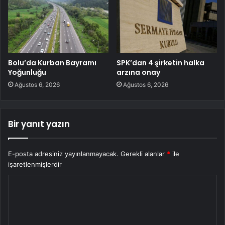
Bolu’da Kurban Bayramı
SPK’dan 4 şirketin halka
Yoğunluğu
arzına onay
Ağustos 6, 2026
Ağustos 6, 2026
Bir yanıt yazın
E-posta adresiniz yayınlanmayacak.
Gerekli alanlar
*
ile
işaretlenmişlerdir
Y
o
r